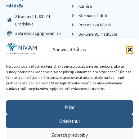
mládeže
Kariéra
Kde nás nájdete
Stromová 1, 831 01
Bratislava
Pracoviská NIVaM
sekretariat.gr@nivam.sk
Dokumenty inštitúcie
IČO: 00164348
Knižnica
Spravovať Súhlas
DIČ: 2020798714
Na poskytovanie tých najlepších skúseností používame technológie, ako sú
súbory cookie na ukladanie a/alebo prístup k informáciám o zariadení. Súhlas s
týmito technológiami nám umožní spracovávať údaje, ako je správanie pri
prehliadaní alebo jedinečné ID na tejto stránke. Nesúhlas alebo odvolanie
Zásady ochrany súkromia
súhlasu môže nepriaznivo ovplyvniť určité vlastnosti a funkcie.
Vyhlásenie o prístupnosti
Prijať
Sprístupnenie informácií
Odmietnuť
Nastavenia cookies
Zobraziť predvoľby
GDPR