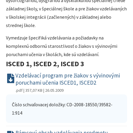
dysortografiou, dysgrafiou a dysklalkúliou špeciálnej triede
základnej školy, v špeciálnej škole a pre žiakov vzdelávaných
v školskej integrácii (začlenených) v základnej alebo
strednej škole.
Vymedzuje špecifiká vzdelávania a požiadavky na
komplexnú odbornú starostlivosť o žiakov s vývinovými
poruchami učenia v školách, kde sú vzdelávaní.
ISCED 1, ISCED 2, ISCED 3
Vzdelávací program pre žiakov s vývinovými
poruchami učenia ISCED1, ISCED2
.pdf | 357,07 KB
| 26.05.2009
Číslo schvaľovacej doložky: CD-2008-18550/39582-
1:914
Rámcový obsah vzdelávania predmetu