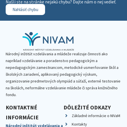
Našli ste na stránke nejakú chybu? Dajte nám o nej vedieť.
Nahlásiť chybu
Národný inštitút vzdelávania a mládeže realizuje činnosti ako
napríklad vzdelávanie a poradenstvo pedagogickým a
nepedagogickým zamestnancom, metodické usmerňovanie škôl a
školských zariadení, aplikovaný pedagogický výskum,
organizovanie predmetových olympiád a súťaží, externé testovanie
na školách, neformálne vzdelávanie mládeže či správa knižničného
fondu.
KONTAKTNÉ
DÔLEŽITÉ ODKAZY
Základné informácie o NIVaM
INFORMÁCIE
Kontakty
Národný inštitút vzdelávania a