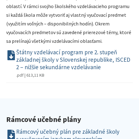
oblastí. V rámci svojho školského vzdelávacieho programu
si každá škola môže vytvoriť aj vlastný vyučovací predmet
(využitím voľných – disponibilných hodín). Okrem
vyučovacích predmetov sú zavedené prierezové témy, ktoré
sa prelínajú všetkými vzdelávacími oblasťami.
Štátny vzdelávací program pre 2. stupeň
základnej školy v Slovenskej republike, ISCED
2 – nižšie sekundárne vzdelávanie
.pdf | 613,11 KB
Rámcové učebné plány
Rámcový učebný plán pre základné školy
s vyučovacím jazykom slovenským