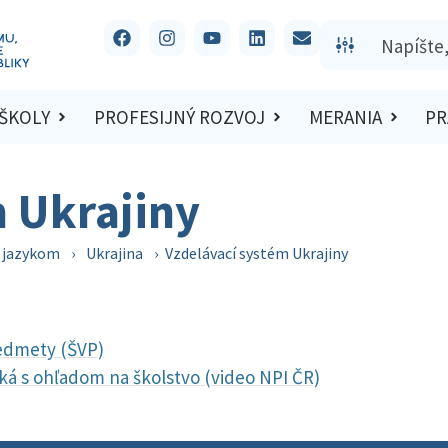
 ŠKOLY
PROFESIJNÝ ROZVOJ
MERANIA
PR
m Ukrajiny
m jazykom
›
Ukrajina
›
Vzdelávací systém Ukrajiny
redmety (ŠVP)
fiká s ohľadom na školstvo (video NPI ČR)