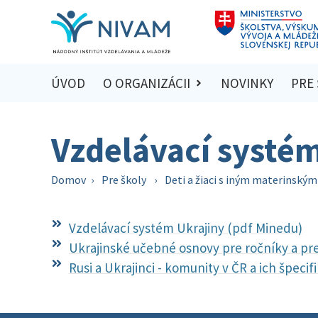
ÚVOD
O ORGANIZÁCII
NOVINKY
PRE
Vzdelávací systé
Domov
›
Pre školy
›
Deti a žiaci s iným materinský
Vzdelávací systém Ukrajiny (pdf Minedu)
Ukrajinské učebné osnovy pre ročníky a p
Rusi a Ukrajinci - komunity v ČR a ich špeci