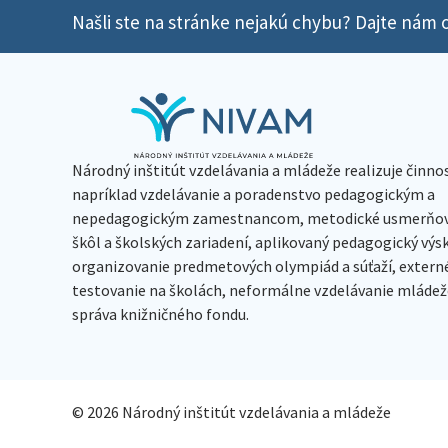
Našli ste na stránke nejakú chybu? Dajte nám o
Národný inštitút vzdelávania a mládeže realizuje činno
napríklad vzdelávanie a poradenstvo pedagogickým a
nepedagogickým zamestnancom, metodické usmerňov
škôl a školských zariadení, aplikovaný pedagogický vý
organizovanie predmetových olympiád a súťaží, extern
testovanie na školách, neformálne vzdelávanie mládeže
správa knižničného fondu.
© 2026 Národný inštitút vzdelávania a mládeže