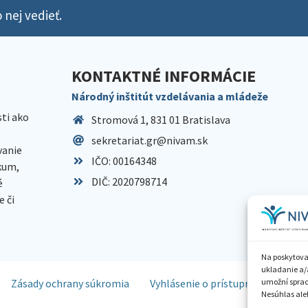
 nej vedieť.
KONTAKTNÉ INFORMÁCIE
Národný inštitút vzdelávania a mládeže
sti ako
Stromová 1, 831 01 Bratislava
sekretariat.gr@nivam.sk
anie
IČO: 00164348
skum,
DIČ: 2020798714
é
 či
Na poskytova
ukladanie a/
Zásady ochrany súkromia
Vyhlásenie o prístupnosti
Spr
umožní spraco
Nesúhlas aleb