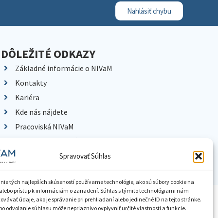
Nahlásiť chybu
DÔLEŽITÉ ODKAZY
Základné informácie o NIVaM
Kontakty
Kariéra
Kde nás nájdete
Pracoviská NIVaM
Dokumenty inštitúcie
Knižnica
Spravovať Súhlas
nie tých najlepších skúseností používame technológie, ako sú súbory cookie na
alebo prístup k informáciám o zariadení. Súhlas s týmito technológiami nám
ístupnenie informácií
Nastavenia cookies
GDPR
vávať údaje, ako je správanie pri prehliadaní alebo jedinečné ID na tejto stránke.
o odvolanie súhlasu môže nepriaznivo ovplyvniť určité vlastnosti a funkcie.