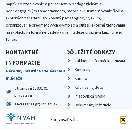
napríklad vzdelávanie a poradenstvo pedagogickým a
nepedagogickým zamestnancom, metodické usmerňovanie škôl a
školských zariadení, aplikovaný pedagogický výskum,
organizovanie predmetových olympiád a súťaží, externé testovanie
na školách, neformálne vzdelávanie mládeže či správa knižničného
fondu.
KONTAKTNÉ
DÔLEŽITÉ ODKAZY
Základné informácie o NIVaM
INFORMÁCIE
Kontakty
Národný inštitút vzdelávania a
mládeže
Kariéra
Kde nás nájdete
Stromová 1, 831 01
Bratislava
Pracoviská NIVaM
sekretariat.gr@nivam.sk
Dokumenty inštitúcie
IČO: 00164348
Knižnica
Spravovať Súhlas
DIČ: 2020798714