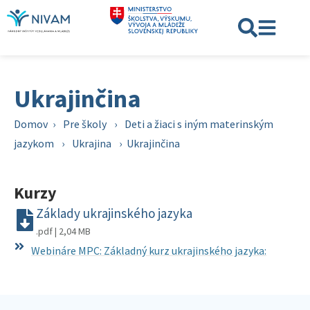
Ukrajinčina
Domov
›
Pre školy
›
Deti a žiaci s iným materinským
jazykom
›
Ukrajina
›
Ukrajinčina
Kurzy
Základy ukrajinského jazyka
.pdf | 2,04 MB
Webináre MPC: Základný kurz ukrajinského jazyka: