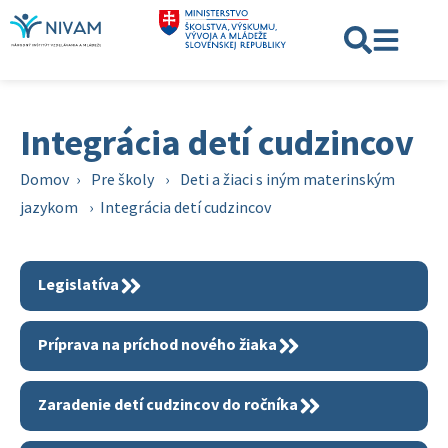
Integrácia detí cudzincov
Domov
›
Pre školy
›
Deti a žiaci s iným materinským
jazykom
›
Integrácia detí cudzincov
Legislatíva
Príprava na príchod nového žiaka
Zaradenie detí cudzincov do ročníka