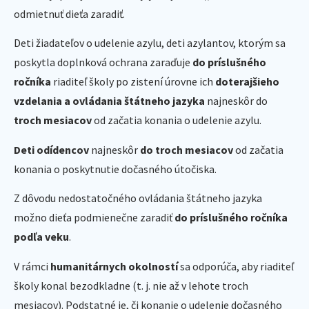
odmietnuť dieťa zaradiť.
Deti žiadateľov o udelenie azylu, deti azylantov, ktorým sa
poskytla doplnková ochrana zaraďuje
do príslušného
ročníka
riaditeľ školy po zistení úrovne ich
doterajšieho
vzdelania a ovládania štátneho jazyka
najneskôr do
troch mesiacov
od začatia konania o udelenie azylu.
Deti odídencov
najneskôr
do troch mesiacov
od začatia
konania o poskytnutie dočasného útočiska.
Z dôvodu nedostatočného ovládania štátneho jazyka
možno dieťa podmienečne zaradiť
do príslušného ročníka
podľa veku
.
V rámci
humanitárnych okolností
sa odporúča, aby riaditeľ
školy konal bezodkladne (t. j. nie až v lehote troch
mesiacov). Podstatné je, či konanie o udelenie dočasného