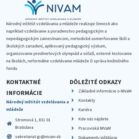
Národný inštitút vzdelávania a mládeže realizuje činnosti ako
napríklad vzdelávanie a poradenstvo pedagogickým a
nepedagogickým zamestnancom, metodické usmerňovanie škôl a
školských zariadení, aplikovaný pedagogický výskum,
organizovanie predmetových olympiád a súťaží, externé testovanie
na školách, neformálne vzdelávanie mládeže či správa knižničného
fondu.
KONTAKTNÉ
DÔLEŽITÉ ODKAZY
Základné informácie o NIVaM
INFORMÁCIE
Kontakty
Národný inštitút vzdelávania a
mládeže
Kariéra
Kde nás nájdete
Stromová 1, 831 01
Bratislava
Pracoviská NIVaM
sekretariat.gr@nivam.sk
Dokumenty inštitúcie