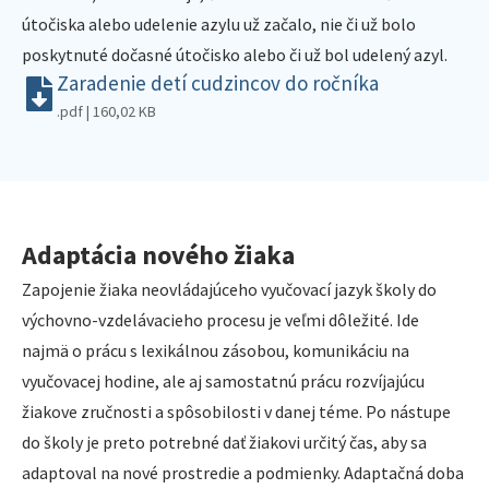
útočiska alebo udelenie azylu už začalo, nie či už bolo
poskytnuté dočasné útočisko alebo či už bol udelený azyl.
Zaradenie detí cudzincov do ročníka
.pdf | 160,02 KB
Adaptácia nového žiaka
Zapojenie žiaka neovládajúceho vyučovací jazyk školy do
výchovno-vzdelávacieho procesu je veľmi dôležité. Ide
najmä o prácu s lexikálnou zásobou, komunikáciu na
vyučovacej hodine, ale aj samostatnú prácu rozvíjajúcu
žiakove zručnosti a spôsobilosti v danej téme. Po nástupe
do školy je preto potrebné dať žiakovi určitý čas, aby sa
adaptoval na nové prostredie a podmienky. Adaptačná doba