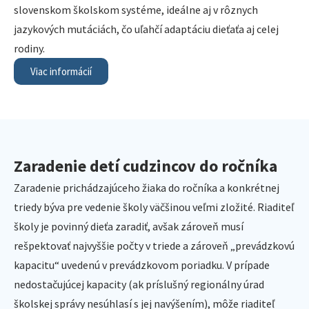
slovenskom školskom systéme, ideálne aj v rôznych
jazykových mutáciách, čo uľahčí adaptáciu dieťaťa aj celej
rodiny.
Viac informácií
Zaradenie detí cudzincov do ročníka
Zaradenie prichádzajúceho žiaka do ročníka a konkrétnej
triedy býva pre vedenie školy väčšinou veľmi zložité. Riaditeľ
školy je povinný dieťa zaradiť, avšak zároveň musí
rešpektovať najvyššie počty v triede a zároveň „prevádzkovú
kapacitu“ uvedenú v prevádzkovom poriadku. V prípade
nedostačujúcej kapacity (ak príslušný regionálny úrad
školskej správy nesúhlasí s jej navýšením), môže riaditeľ