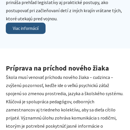
prináša prehľad legislatívy aj praktické postupy, ako
postupovať pri začleňovaní detí z iných krajín vrátane tých,
ktoré utekajú pred vojnou.
Viac informácií
Príprava na príchod nového žiaka
Škola musí venovať príchodu nového žiaka – cudzinca –
zvýšenú pozornosť, keďže ide o veľkú psychickú záťaž
spojenú so zmenou prostredia, jazyka a školského systému.
Kľúčová je spolupráca pedagógov, odborných
zamestnancov aj triedneho kolektívu, aby sa dieťa cítilo
prijaté. Významnú úlohu zohráva komunikácia s rodičmi,
ktorým je potrebné poskytnúť jasné informácie o