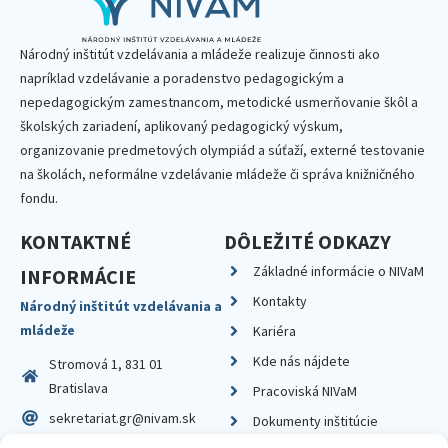
Národný inštitút vzdelávania a mládeže realizuje činnosti ako
napríklad vzdelávanie a poradenstvo pedagogickým a
nepedagogickým zamestnancom, metodické usmerňovanie škôl a
školských zariadení, aplikovaný pedagogický výskum,
organizovanie predmetových olympiád a súťaží, externé testovanie
na školách, neformálne vzdelávanie mládeže či správa knižničného
fondu.
KONTAKTNÉ
DÔLEŽITÉ ODKAZY
Základné informácie o NIVaM
INFORMÁCIE
Kontakty
Národný inštitút vzdelávania a
mládeže
Kariéra
Kde nás nájdete
Stromová 1, 831 01
Bratislava
Pracoviská NIVaM
sekretariat.gr@nivam.sk
Dokumenty inštitúcie