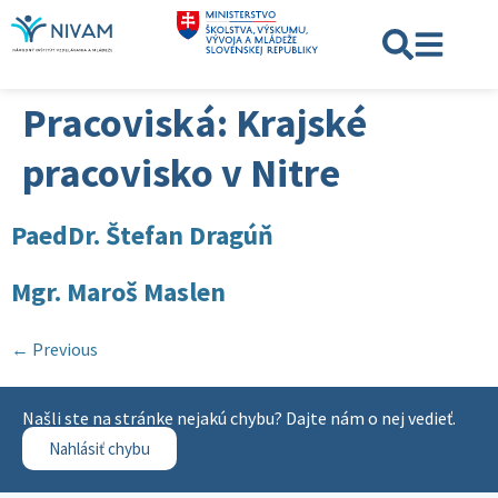
Pracoviská:
Krajské
pracovisko v Nitre
PaedDr. Štefan Dragúň
Mgr. Maroš Maslen
←
Previous
Našli ste na stránke nejakú chybu? Dajte nám o nej vedieť.
Nahlásiť chybu