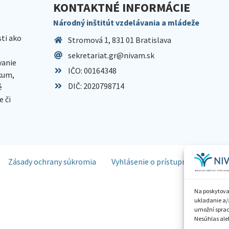
KONTAKTNÉ INFORMÁCIE
Národný inštitút vzdelávania a mládeže
sti ako
Stromová 1, 831 01 Bratislava
sekretariat.gr@nivam.sk
anie
IČO: 00164348
skum,
DIČ: 2020798714
é
 či
Zásady ochrany súkromia
Vyhlásenie o prístupnosti
Spr
Na poskytova
ukladanie a/
umožní spraco
Nesúhlas aleb