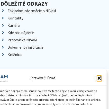
DÔLEŽITÉ ODKAZY
Základné informácie o NIVaM
Kontakty
Kariéra
Kde nás nájdete
Pracoviská NIVaM
Dokumenty inštitúcie
Knižnica
ístupnenie informácií
Nastavenia cookies
GDPR
Spravovať Súhlas
nie tých najlepších skúseností používame technológie, ako sú súbory cookie na
alebo prístup k informáciám o zariadení. Súhlas s týmito technológiami nám
vávať údaje, ako je správanie pri prehliadaní alebo jedinečné ID na tejto stránke.
o odvolanie súhlasu môže nepriaznivo ovplyvniť určité vlastnosti a funkcie.