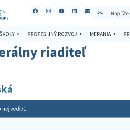
 ŠKOLY
PROFESIJNÝ ROZVOJ
MERANIA
PR
rálny riaditeľ
ská
 nej vedieť.