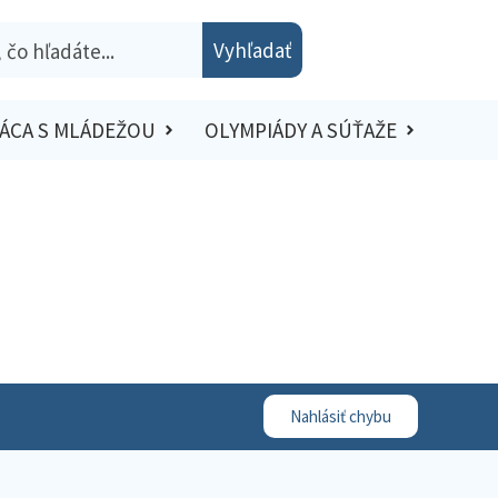
Vyhľadať
ÁCA S MLÁDEŽOU
OLYMPIÁDY A SÚŤAŽE
Nahlásiť chybu