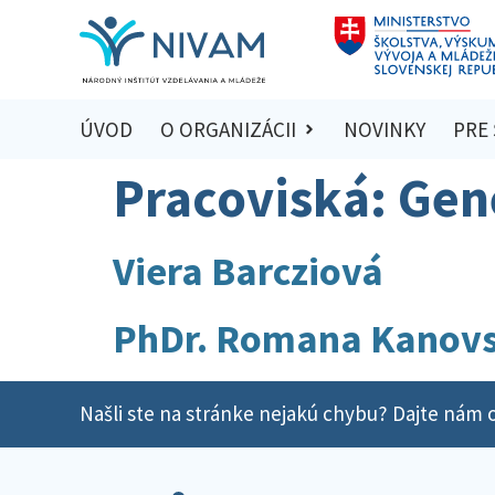
ÚVOD
O ORGANIZÁCII
NOVINKY
PRE
Pracoviská:
Gene
Viera Barcziová
PhDr. Romana Kanov
Našli ste na stránke nejakú chybu? Dajte nám o