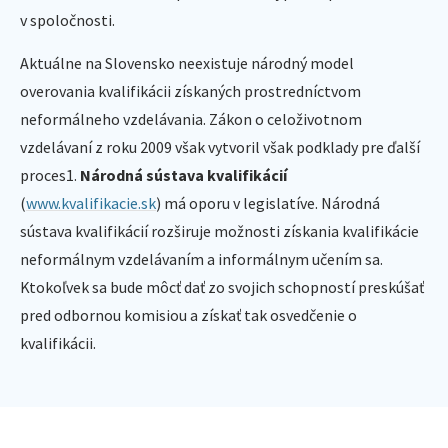
v spoločnosti.
Aktuálne na Slovensko neexistuje národný model
overovania kvalifikácii získaných prostredníctvom
neformálneho vzdelávania. Zákon o celoživotnom
vzdelávaní z roku 2009 však vytvoril však podklady pre ďalší
proces1.
Národná sústava kvalifikácií
(
www.kvalifikacie.sk
) má oporu v legislatíve. Národná
sústava kvalifikácií rozširuje možnosti získania kvalifikácie
neformálnym vzdelávaním a informálnym učením sa.
Ktokoľvek sa bude môcť dať zo svojich schopností preskúšať
pred odbornou komisiou a získať tak osvedčenie o
kvalifikácii.