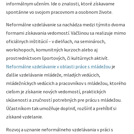
informálnym učením. Ide o znalosti, ktoré získavame
spontánne vo svojom pracovnom a osobnom živote.
Neformálne vzdelávanie sa nachádza medzi týmito dvoma
formami získavania vedomostí. Väčšinou sa realizuje mimo
oficiálnych inštitúcií – v dielňach, na seminároch,
workshopoch, komunitných kurzoch alebo aj
prostredníctvom športových, či kultúrnych aktivít.
Neformálne vzdelávanie v oblasti práce s mládežou
je
ďalšie vzdelávanie mládeže, mladých vedúcich,
mládežníckych vedúcich a pracovníkov s mládežou, ktorého
cieľom je získanie nových vedomostí, praktických
skúsenosti a zručností potrebných pre prácu s mládežou.
Účastníkom tak umožňuje doplniť, rozšíriť a prehĺbiť si
získané vzdelanie.
Rozvoj a uznanie neformálneho vzdelávania v práci s