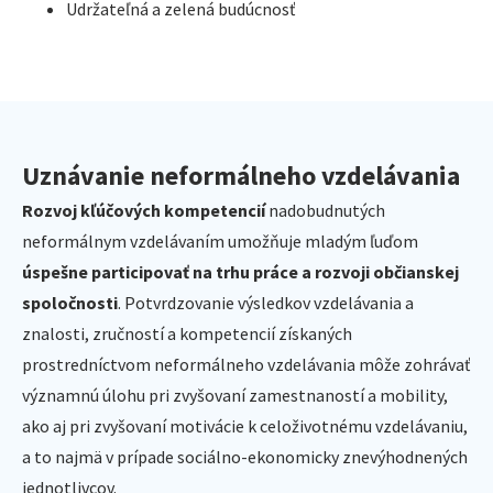
Udržateľná a zelená budúcnosť
Uznávanie neformálneho vzdelávania
Rozvoj kľúčových kompetencií
nadobudnutých
neformálnym vzdelávaním umožňuje mladým ľuďom
úspešne participovať na trhu práce a rozvoji občianskej
spoločnosti
. Potvrdzovanie výsledkov vzdelávania a
znalosti, zručností a kompetencií získaných
prostredníctvom neformálneho vzdelávania môže zohrávať
významnú úlohu pri zvyšovaní zamestnaností a mobility,
ako aj pri zvyšovaní motivácie k celoživotnému vzdelávaniu,
a to najmä v prípade sociálno-ekonomicky znevýhodnených
jednotlivcov.