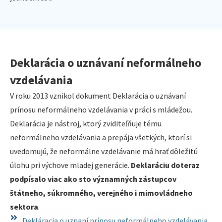
Deklarácia o uznávaní neformálneho
vzdelávania
V roku 2013 vznikol dokument Deklarácia o uznávaní
prínosu neformálneho vzdelávania v práci s mládežou.
Deklarácia je nástroj, ktorý zviditeľňuje tému
neformálneho vzdelávania a prepája všetkých, ktorí si
uvedomujú, že neformálne vzdelávanie má hrať dôležitú
úlohu pri výchove mladej generácie.
Deklaráciu doteraz
podpísalo viac ako sto významných zástupcov
štátneho, súkromného, verejného i mimovládneho
sektora
.
Dekláracia o uznaní prínosu neformálneho vzdelávania