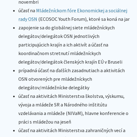
novembri
účasť na
Mládežníckom fóre Ekonomickej a sociálnej
rady OSN
(ECOSOC Youth Forum), ktoré sa koná na jar
zapojenie sa do globálnej siete mládežníckych
delegátov/delegátok OSN jednotlivých
participujúcich krajín a ich aktivít a účasť na
koordinačnom stretnutí mládežníckych
delegátov/delegátok členských krajín EÚ v Bruseli
prípadná účasť na ďalších zasadnutiach a aktivitách
OSN otvorených pre mládežníckych
delegátov/mládežnícke delegátky
účasť na aktivitách Ministerstva školstva, výskumu,
vývoja a mládeže SR a Národného inštitútu
vzdelávania a mládeže (NIVaM), hlavne konferencie o
práci s mládežou na jeseň
účasť na aktivitách Ministerstva zahraničných vecí a