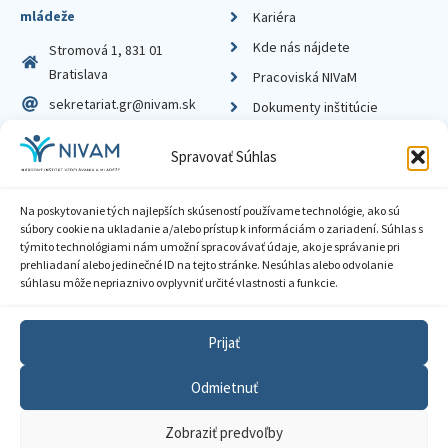
mládeže
Kariéra
Kde nás nájdete
Stromová 1, 831 01
Bratislava
Pracoviská NIVaM
sekretariat.gr@nivam.sk
Dokumenty inštitúcie
IČO: 00164348
Knižnica
Spravovať Súhlas
DIČ: 2020798714
Na poskytovanie tých najlepších skúseností používame technológie, ako sú
súbory cookie na ukladanie a/alebo prístup k informáciám o zariadení. Súhlas s
týmito technológiami nám umožní spracovávať údaje, ako je správanie pri
prehliadaní alebo jedinečné ID na tejto stránke. Nesúhlas alebo odvolanie
Zásady ochrany súkromia
súhlasu môže nepriaznivo ovplyvniť určité vlastnosti a funkcie.
Vyhlásenie o prístupnosti
Prijať
Sprístupnenie informácií
Odmietnuť
Nastavenia cookies
Zobraziť predvoľby
GDPR