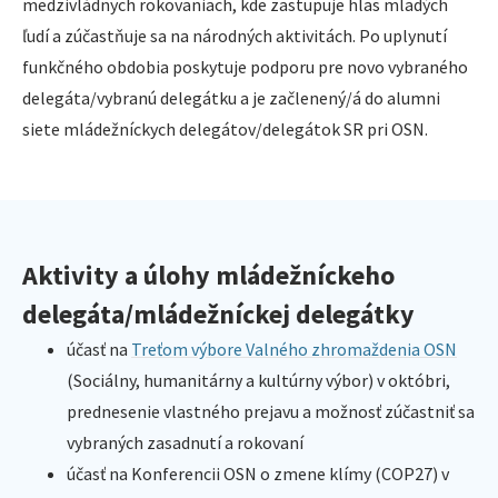
medzivládnych rokovaniach, kde zastupuje hlas mladých
ľudí a zúčastňuje sa na národných aktivitách. Po uplynutí
funkčného obdobia poskytuje podporu pre novo vybraného
delegáta/vybranú delegátku a je začlenený/á do alumni
siete mládežníckych delegátov/delegátok SR pri OSN.
Aktivity a úlohy mládežníckeho
delegáta/mládežníckej delegátky
účasť na
Treťom výbore Valného zhromaždenia OSN
(Sociálny, humanitárny a kultúrny výbor) v októbri,
prednesenie vlastného prejavu a možnosť zúčastniť sa
vybraných zasadnutí a rokovaní
účasť na Konferencii OSN o zmene klímy (COP27) v