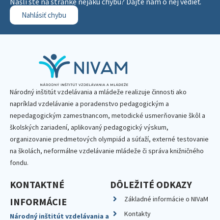
Našli ste na stránke nejakú chybu? Dajte nám o nej vedieť.
Nahlásiť chybu
Národný inštitút vzdelávania a mládeže realizuje činnosti ako
napríklad vzdelávanie a poradenstvo pedagogickým a
nepedagogickým zamestnancom, metodické usmerňovanie škôl a
školských zariadení, aplikovaný pedagogický výskum,
organizovanie predmetových olympiád a súťaží, externé testovanie
na školách, neformálne vzdelávanie mládeže či správa knižničného
fondu.
KONTAKTNÉ
DÔLEŽITÉ ODKAZY
Základné informácie o NIVaM
INFORMÁCIE
Kontakty
Národný inštitút vzdelávania a