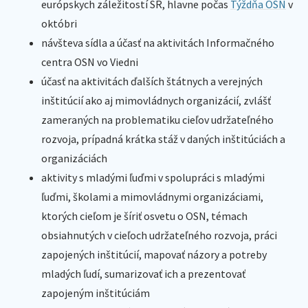
európskych záležitostí SR, hlavne počas
Týždňa OSN
v
októbri
návšteva sídla a účasť na aktivitách Informačného
centra OSN vo Viedni
účasť na aktivitách ďalších štátnych a verejných
inštitúcií ako aj mimovládnych organizácií, zvlášť
zameraných na problematiku cieľov udržateľného
rozvoja, prípadná krátka stáž v daných inštitúciách a
organizáciách
aktivity s mladými ľuďmi v spolupráci s mladými
ľuďmi, školami a mimovládnymi organizáciami,
ktorých cieľom je šíriť osvetu o OSN, témach
obsiahnutých v cieľoch udržateľného rozvoja, práci
zapojených inštitúcií, mapovať názory a potreby
mladých ľudí, sumarizovať ich a prezentovať
zapojeným inštitúciám