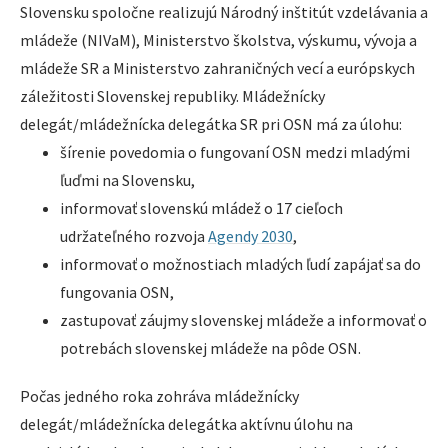
Slovensku spoločne realizujú Národný inštitút vzdelávania a
mládeže (NIVaM), Ministerstvo školstva, výskumu, vývoja a
mládeže SR a Ministerstvo zahraničných vecí a európskych
záležitosti Slovenskej republiky. Mládežnícky
delegát/mládežnícka delegátka SR pri OSN má za úlohu:
šírenie povedomia o fungovaní OSN medzi mladými
ľuďmi na Slovensku,
informovať slovenskú mládež o 17 cieľoch
udržateľného rozvoja
Agendy 2030
,
informovať o možnostiach mladých ľudí zapájať sa do
fungovania OSN,
zastupovať záujmy slovenskej mládeže a informovať o
potrebách slovenskej mládeže na pôde OSN.
Počas jedného roka zohráva mládežnícky
delegát/mládežnícka delegátka aktívnu úlohu na