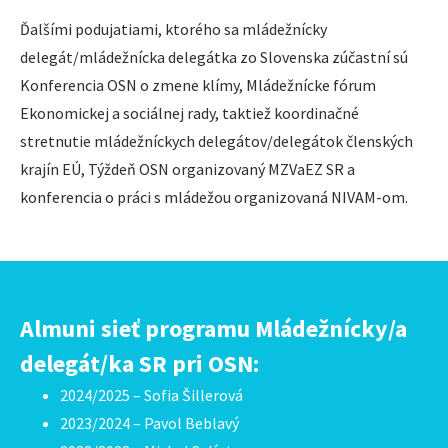
Ďalšími podujatiami, ktorého sa mládežnícky
delegát/mládežnícka delegátka zo Slovenska zúčastní sú
Konferencia OSN o zmene klímy, Mládežnícke fórum
Ekonomickej a sociálnej rady, taktiež koordinačné
stretnutie mládežníckych delegátov/delegátok členských
krajín EÚ, Týždeň OSN organizovaný MZVaEZ SR a
konferencia o práci s mládežou organizovaná NIVAM-om.
Almuni sieť programu Mládežnícky/a
delegát/ka SR pri OSN:
2024/2025 – Sofia Šillerová
2023/2024 – Pavol Beblavý