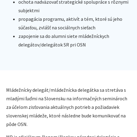
ochota nadväzovať strategické spolupráce s rôznymi
subjektmi
propagácia programu, aktivít a tém, ktoré sú jeho
súčasťou, zvlášť na sociálnych sieťach
zapojenie sa do alumni siete mládežníckych
delegátov/delegátok SR pri OSN
Mládežnícky delegát/mládežnícka delegátka sa stretáva s
mladými ľuďmi na Slovensku na informačných seminároch
za účelom zisťovania aktuálnych potrieb a požiadaviek
slovenskej mládeže, ktoré následne bude komunikovať na
pôde OSN.