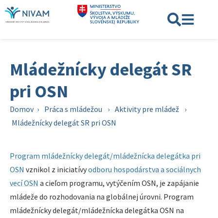
Mládežnícky delegát SR
pri OSN
Domov
›
Práca s mládežou
›
Aktivity pre mládež
›
Mládežnícky delegát SR pri OSN
Program mládežnícky delegát/mládežnícka delegátka pri
OSN
vznikol z iniciatívy
odboru hospodárstva a sociálnych
vecí OSN
a cieľom programu, vytýčením OSN, je zapájanie
mládeže do rozhodovania na globálnej úrovni. Program
mládežnícky delegát/mládežnícka delegátka OSN na