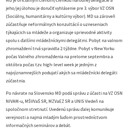
MD je oficiálnym členom/členkou národnej delegácie a
jeho/jej úlohou je doručiť vyhlásenie pre 3. výbor VZ OSN
(Sociálny, humanitárny a kultúrny výbor). MD sa zároveň
zúčastňuje neformálnych konzultácií o uzneseniach
týkajúcich sa mládeže a organizuje sprievodné aktivity
spolu s ďalšími mládežníckymi delegátmi. Pobyt na valnom
zhromaždení trvá spravidla 2 týždne. Pobyt v New Yorku
počas Valného zhromaždenia na prelome septembra a
októbra počas tzv. high-level week je jedným z
najvýznamnejších podujatí akých sa mládežnícki delegáti
zúčastnia.
Po návrate na Slovensko MD podá správu z účasti na VZ OSN
NIVAM-u, MŠVVaŠ SR, MZVaEZ SR a UNIS Viedeň na
spoločnom stretnutí. Uvedenú správu ďalej komunikuje
verejnosti a najmä mladým ľuďom prostredníctvom
informačných seminárov a debát.