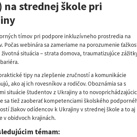
na strednej škole pri
jiny
rných tímov pri podpore inkluzívneho prostredia na
ov. Počas webinára sa zameriame na porozumenie ťažkost
 životná situácia – strata domova, traumatizujúce zážitk
bariéra.
raktické tipy na zlepšenie zručností a komunikácie
ujú, ako aj ich rovesníkov a rodičov. Oboznámia sa s
 situácie študentov z Ukrajiny a to novoprichádzajúci
deme sa tiež zaoberať kompetenciami školského podporné
stí žiakov odídencov k Ukrajiny v strednej škole a to aj
e v obidvoch krajinách.
sledujúcim témam: