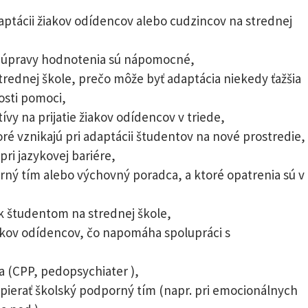
aptácii žiakov odídencov alebo cudzincov na strednej
a úpravy hodnotenia sú nápomocné,
trednej škole, prečo môže byť adaptácia niekedy ťažšia
osti pomoci,
ívy na prijatie žiakov odídencov v triede,
ré vznikajú pri adaptácii študentov na nové prostredie,
ri jazykovej bariére,
ný tím alebo výchovný poradca, a ktoré opatrenia sú v
k študentom na strednej škole,
iakov odídencov, čo napomáha spolupráci s
a (CPP, pedopsychiater ),
opierať školský podporný tím (napr. pri emocionálnych