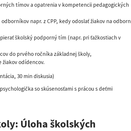
orných tímov a opatrenia v kompetencii pedagogických
h odborníkov napr. z CPP, kedy odoslať žiakov na odbor
pierať školský podporný tím (napr. pri ťažkostiach v
cov do prvého ročníka základnej školy,
e žiakov odídencov.
entácia, 30 min diskusia)
 psychologička so skúsenosťami s prácou s deťmi
oly: Úloha školských