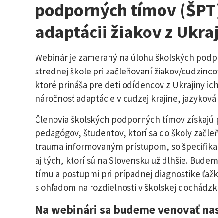
podporných tímov (ŠPT) 
adaptácii žiakov z Ukra
Webinár je zameraný na úlohu školských podpo
strednej škole pri začleňovaní žiakov/cudzinc
ktoré prináša pre deti odídencov z Ukrajiny ich
náročnosť adaptácie v cudzej krajine, jazyková 
Členovia školských podporných tímov získajú p
pedagógov, študentov, ktorí sa do školy začleň
trauma informovaným prístupom, so špecifikami
aj tých, ktorí sú na Slovensku už dlhšie. Bu
tímu a postupmi pri prípadnej diagnostike ťažko
s ohľadom na rozdielnosti v školskej dochádzk
Na webinári sa budeme venovať na