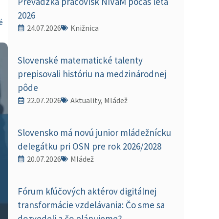
Prevádzka pracovísk NIVaM počas leta
2026
é
24.07.2026
Knižnica
Slovenské matematické talenty
prepisovali históriu na medzinárodnej
pôde
22.07.2026
Aktuality, Mládež
Slovensko má novú junior mládežnícku
delegátku pri OSN pre rok 2026/2028
20.07.2026
Mládež
Fórum kľúčových aktérov digitálnej
transformácie vzdelávania: Čo sme sa
dozvedeli a čo plánujeme?