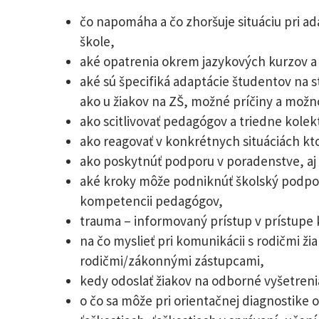
čo napomáha a čo zhoršuje situáciu pri ad
škole,
aké opatrenia okrem jazykových kurzov 
aké sú špecifiká adaptácie študentov na s
ako u žiakov na ZŠ, možné príčiny a možn
ako scitlivovať pedagógov a triedne kolekt
ako reagovať v konkrétnych situáciách kto
ako poskytnúť podporu v poradenstve, aj p
aké kroky môže podniknúť školský podpor
kompetencii pedagógov,
trauma – informovaný prístup v prístupe 
na čo myslieť pri komunikácii s rodičmi ž
rodičmi/zákonnými zástupcami,
kedy odoslať žiakov na odborné vyšetreni
o čo sa môže pri orientačnej diagnostike 