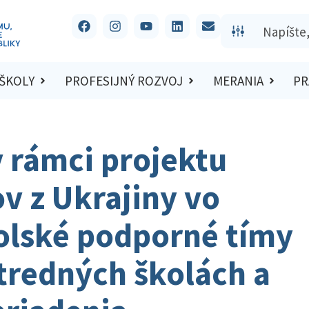
 ŠKOLY
PROFESIJNÝ ROZVOJ
MERANIA
PR
 rámci projektu
v z Ukrajiny vo
kolské podporné tímy
tredných školách a