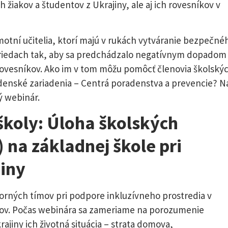
iakov a študentov z Ukrajiny, ale aj ich rovesníkov v
motní učitelia, ktorí majú v rukách vytváranie bezpečné
 triedach tak, aby sa predchádzalo negatívnym dopadom
h rovesníkov. Ako im v tom môžu pomôcť členovia školský
denské zariadenia – Centrá poradenstva a prevencie? N
ý webinár.
koly: Úloha školských
na základnej škole pri
jiny
rných tímov pri podpore inkluzívneho prostredia v
ncov. Počas webinára sa zameriame na porozumenie
rajiny ich životná situácia – strata domova,