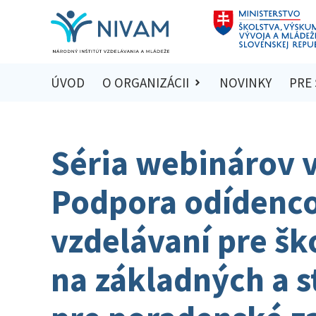
ÚVOD
O ORGANIZÁCII
NOVINKY
PRE
Séria webinárov v
Podpora odídenco
vzdelávaní pre š
na základných a s