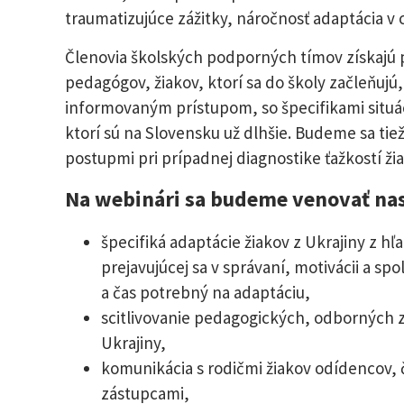
traumatizujúce zážitky, náročnosť adaptácia v c
Členovia školských podporných tímov získajú p
pedagógov, žiakov, ktorí sa do školy začleňujú
informovaným prístupom, so špecifikami situáci
ktorí sú na Slovensku už dlhšie. Budeme sa t
postupmi pri prípadnej diagnostike ťažkostí ži
Na webinári sa budeme venovať na
špecifiká adaptácie žiakov z Ukrajiny z h
prejavujúcej sa v správaní, motivácii a s
a čas potrebný na adaptáciu,
scitlivovanie pedagogických, odborných z
Ukrajiny,
komunikácia s rodičmi žiakov odídencov,
zástupcami,