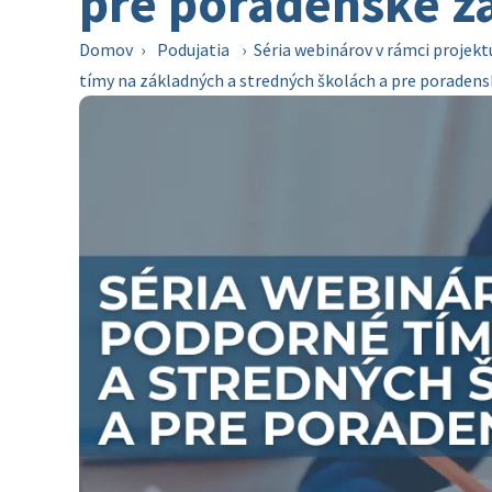
pre poradenské z
Domov
›
Podujatia
›
Séria webinárov v rámci projekt
tímy na základných a stredných školách a pre poradens