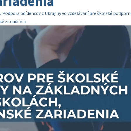
ariadenia
u Podpora odídencov z Ukrajiny vo vzdelávaní pre školské podporn
ké zariadenia