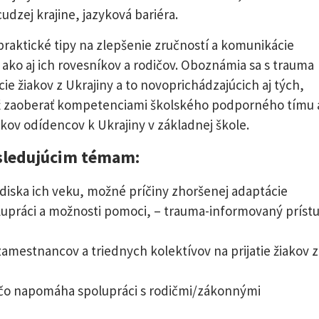
udzej krajine, jazyková bariéra.
raktické tipy na zlepšenie zručností a komunikácie
, ako aj ich rovesníkov a rodičov. Oboznámia sa s trauma
e žiakov z Ukrajiny a to novoprichádzajúcich aj tých,
iež zaoberať kompetenciami školského podporného tímu 
akov odídencov k Ukrajiny v základnej škole.
sledujúcim témam:
ľadiska ich veku, možné príčiny zhoršenej adaptácie
polupráci a možnosti pomoci, – trauma-informovaný príst
amestnancov a triednych kolektívov na prijatie žiakov z
 čo napomáha spolupráci s rodičmi/zákonnými