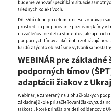
budeme venovať špecifikám situácie samotných ž
triednych kolektívoch.
Dôležitú úlohu pri celom procese zohrávajú sa
prostredia a podporovanie pozitívnej klímy v
na začleňované deti a študentov, ale aj na ic
podporných tímov a akú úlohu zohrávajú pora
každú z týchto oblastí sme vytvorili samostatn
WEBINÁR pre základné š
podporných tímov (ŠPT) 
adaptácii žiakov z Ukra
Webinár je zameraný na úlohu školských podpo
základnej škole pri začleňovaní žiakov/cudzi
ťažkostí, ktoré prináša pre deti odídencov z Uk