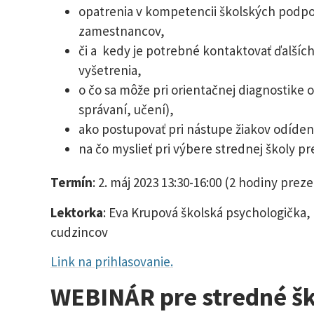
opatrenia v kompetencii školských podp
zamestnancov,
či a kedy je potrebné kontaktovať ďalšíc
vyšetrenia,
o čo sa môže pri orientačnej diagnostike o
správaní, učení),
ako postupovať pri nástupe žiakov odíden
na čo myslieť pri výbere strednej školy pr
Termín
: 2. máj 2023 13:30-16:00 (2 hodiny prez
Lektorka
: Eva Krupová školská psychologička,
cudzincov
Link na prihlasovanie.
WEBINÁR pre stredné šk