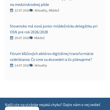
na medzinárodnej pôde
22.07.2026
Aktuality, Mládež
Slovensko má novú junior mládežnícku delegátku pri
OSN pre rok 2026/2028
20.07.2026
Mládež
Fórum kľúčových aktérov digitálnej transformácie
vzdelávania: Čo sme sa dozvedeli a čo plánujeme?
14.07.2026
Aktuality
Našli ste na stránke nejakú chybu? Dajte nám o nej vedieť.