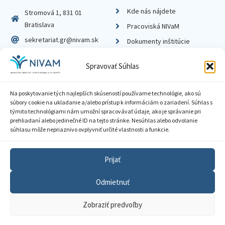
Kde nás nájdete
Stromová 1, 831 01
Bratislava
Pracoviská NIVaM
sekretariat.gr@nivam.sk
Dokumenty inštitúcie
IČO: 00164348
Knižnica
Spravovať Súhlas
DIČ: 2020798714
Na poskytovanie tých najlepších skúseností používame technológie, ako sú
súbory cookie na ukladanie a/alebo prístup k informáciám o zariadení. Súhlas s
týmito technológiami nám umožní spracovávať údaje, ako je správanie pri
prehliadaní alebo jedinečné ID na tejto stránke. Nesúhlas alebo odvolanie
Zásady ochrany súkromia
súhlasu môže nepriaznivo ovplyvniť určité vlastnosti a funkcie.
Vyhlásenie o prístupnosti
Prijať
Sprístupnenie informácií
Odmietnuť
Nastavenia cookies
Zobraziť predvoľby
GDPR