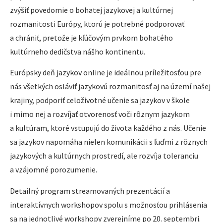
zvýšiť povedomie o bohatej jazykovej a kultúrnej
rozmanitosti Európy, ktorú je potrebné podporovať
a chrániť, pretože je kľúčovým prvkom bohatého
kultúrneho dedičstva nášho kontinentu.
Európsky deň jazykov online je ideálnou príležitosťou pre
nás všetkých osláviť jazykovú rozmanitosť aj na území našej
krajiny, podporiť celoživotné učenie sa jazykov v škole
i mimo nej a rozvíjať otvorenosť voči rôznym jazykom
a kultúram, ktoré vstupujú do života každého z nás. Učenie
sa jazykov napomáha nielen komunikácii s ľuďmi z rôznych
jazykových a kultúrnych prostredí, ale rozvíja toleranciu
a vzájomné porozumenie.
Detailný program streamovaných prezentácií a
interaktívnych workshopov spolu s možnosťou prihlásenia
sa na jednotlivé workshopy zverejníme po 20. septembri.