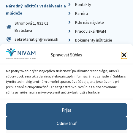
Kontakty
Národný inštitút vzdelávania a
mládeže
Kariéra
Kde nás nájdete
Stromová 1, 831 01
Bratislava
Pracoviská NIVaM
sekretariat.gr@nivam.sk
Dokumenty inštitúcie
IČO: 00164348
Knižnica
Spravovať Súhlas
DIČ: 2020798714
Na poskytovanie tých najlepších skúseností používame technológie, ako sú
súbory cookie na ukladanie a/alebo prístup k informáciám o zariadení. Súhlas s
týmito technológiami nám umožní spracovávať údaje, ako je správanie pri
prehliadaní alebo jedinečné ID na tejto stránke. Nesúhlas alebo odvolanie
Zásady ochrany súkromia
súhlasu môže nepriaznivo ovplyvniť určité vlastnosti a funkcie.
Vyhlásenie o prístupnosti
Prijať
Sprístupnenie informácií
Odmietnuť
Nastavenia cookies