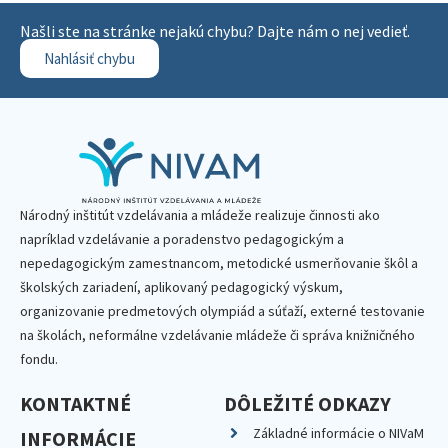
Našli ste na stránke nejakú chybu? Dajte nám o nej vedieť.
Nahlásiť chybu
Národný inštitút vzdelávania a mládeže realizuje činnosti ako
napríklad vzdelávanie a poradenstvo pedagogickým a
nepedagogickým zamestnancom, metodické usmerňovanie škôl a
školských zariadení, aplikovaný pedagogický výskum,
organizovanie predmetových olympiád a súťaží, externé testovanie
na školách, neformálne vzdelávanie mládeže či správa knižničného
fondu.
KONTAKTNÉ
DÔLEŽITÉ ODKAZY
Základné informácie o NIVaM
INFORMÁCIE