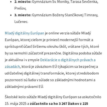
2. miesto:
Gymnázium Sv. Moniky, Tarasa Ševčenka,
Prešov,
3. miesto:
Gymnázium Boženy Slančíkovej Timravy,
Lučenec.
Mladý digitálny Európan
je online verzia súťaže Mladý
Európan, ktorej cieľom je priniesť modernejší formát a
sprístupniť účasť širšiemu okruhu škôl, vrátane tých, ktoré
by sa nemohli zúčastniť prezenčne. Digitálna podoba súťaže
je aktuálna i v zmysle
Deklarácie o digitálnych právach a
zásadách
, ktorá je záväzkom EÚ týkajúcim sa bezpečnej a
udržateľnej digitálnej transformácie, ktorej stredobodom
pozornosti sú ľudia v súlade so základnými hodnotami a
základnými právami EÚ.
Školské kolo súťaže Mladý digitálny Európan sa uskutočnilo
15. mája 2025 a
zúčastnilo sa ho 3 267 žiakov z 225