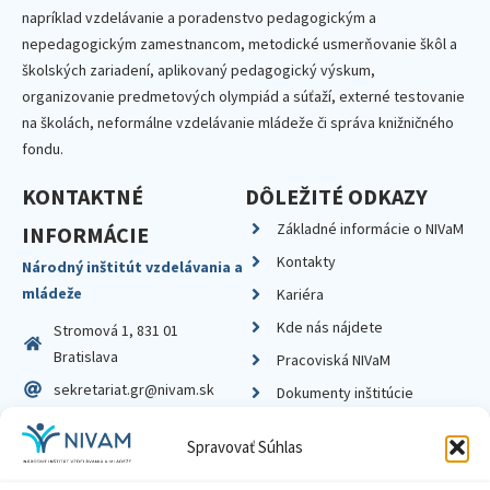
napríklad vzdelávanie a poradenstvo pedagogickým a
nepedagogickým zamestnancom, metodické usmerňovanie škôl a
školských zariadení, aplikovaný pedagogický výskum,
organizovanie predmetových olympiád a súťaží, externé testovanie
na školách, neformálne vzdelávanie mládeže či správa knižničného
fondu.
KONTAKTNÉ
DÔLEŽITÉ ODKAZY
Základné informácie o NIVaM
INFORMÁCIE
Kontakty
Národný inštitút vzdelávania a
mládeže
Kariéra
Kde nás nájdete
Stromová 1, 831 01
Bratislava
Pracoviská NIVaM
sekretariat.gr@nivam.sk
Dokumenty inštitúcie
IČO: 00164348
Knižnica
Spravovať Súhlas
DIČ: 2020798714