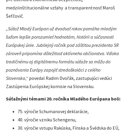
medziinštitucionálne vzťahy a transparentnosť Maroš
Šefčovič.
„Súťaž Mladý Európan už dvadsať rokov pomáha mladým
ľuďom lepšie porozumieť hodnotám, histórii a súčasnosti
Európskej únie. Jubilejný ročník pod záštitou prezidenta SR
zároveň pripomína dôležitosť aktívneho občianstva. Vďaka
tradičnému aj digitálnemu formátu súťaže sa môžu do
poznávania Európy zapojiť stredoškoláci z celého
Slovenska,“
povedal Radim Dvořák, zastupujúci vedúci
Zastúpenia Európskej komisie na Slovensku.
Súťažnými témami 20. ročníka Mladého Európana boli:
75. výročie Schumanovej deklarácie,
40. výročie vzniku Schengenu,
30. výročie vstupu Rakúska, Fínska a Švédska do EÚ,