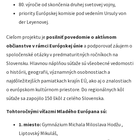
80. výročie od skončenia druhej svetovej vojny,
priority Európskej komisie pod vedením Ursuly von
der Leyenovej.
Cieľom projektu je
posilniť povedomie o aktívnom
občianstve v rámci Európskej únie
a podporovať záujem o
spoločenské otázky v predmaturitných ročníkoch na
Slovensku. Hlavnou náplňou súťaže sú všeobecné vedomosti
o histórii, geografii, významných osobnostiach a
najdôležitejších pamiatkach krajín EÚ, ako aj o znalostiach
o európskom kultúrnom priestore. Do regionálnych kôl
súťaže sa zapojilo 150 škôl z celého Slovenska.
Tohtoročnými víťazmi Mladého Európana sú:
1. miesto:
Gymnázium Michala Miloslava Hodžu ,
Liptovský Mikuláš,