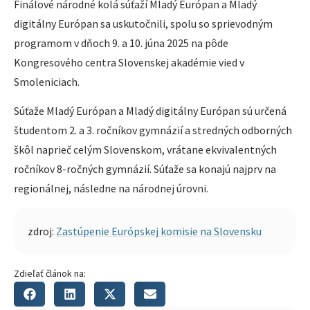
Finálové národné kolá súťaží Mladý Európan a Mladý
digitálny Európan sa uskutočnili, spolu so sprievodným
programom v dňoch 9. a 10. júna 2025 na pôde
Kongresového centra Slovenskej akadémie vied v
Smoleniciach.
Súťaže Mladý Európan a Mladý digitálny Európan sú určená
študentom 2. a 3. ročníkov gymnázií a stredných odborných
škôl naprieč celým Slovenskom, vrátane ekvivalentných
ročníkov 8-ročných gymnázií. Súťaže sa konajú najprv na
regionálnej, následne na národnej úrovni.
zdroj:
Zastúpenie Európskej komisie na Slovensku
Zdieľať článok na: