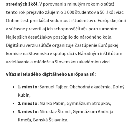
stredných škôl.
V porovnaní s minulým rokom o súťaž
tento rok prejavilo záujem o 1 000 študentov a 50 škôl viac.
Online test preskúšal vedomosti študentov o Európskej únii
a súčasne preveril aj ich schopnosť čítať s porozumením.
Najlepších desať žiakov postúpilo do národného kola.
Digitálnu verziu súťaže organizuje Zastúpenie Európskej
komisie na Slovensku v spolupráci s Národným inštitútom
vzdelávania a mládeže a Slovenskou akadémiou vied.
Víťazmi Mladého digitálneho Európana sú:
1. miesto:
Samuel Fajber, Obchodná akadémia, Dolný
Kubín,
2. miesto:
Marko Pabin, Gymnázium Stropkov,
3. miesto:
Miroslav Štencl, Gymnázium Andreja
Kmeťa, Banská Štiavnica.