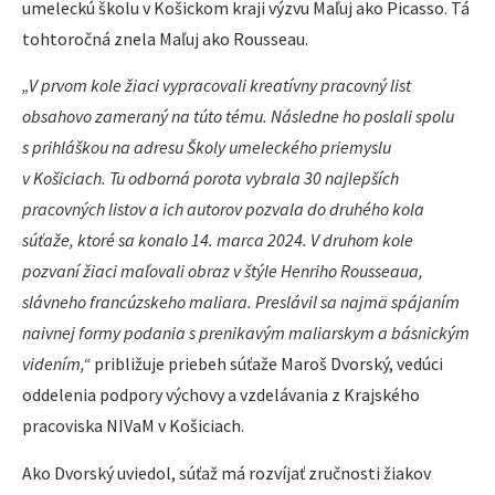
umeleckú školu v Košickom kraji výzvu Maľuj ako Picasso. Tá
tohtoročná znela Maľuj ako Rousseau.
„V prvom kole žiaci vypracovali kreatívny pracovný list
obsahovo zameraný na túto tému. Následne ho poslali spolu
s prihláškou na adresu Školy umeleckého priemyslu
v Košiciach. Tu odborná porota vybrala 30 najlepších
pracovných listov a ich autorov pozvala do druhého kola
súťaže, ktoré sa konalo 14. marca 2024. V druhom kole
pozvaní žiaci maľovali obraz v štýle Henriho Rousseaua,
slávneho francúzskeho maliara. Preslávil sa najmä spájaním
naivnej formy podania s prenikavým maliarskym a básnickým
videním,“
približuje priebeh súťaže Maroš Dvorský, vedúci
oddelenia podpory výchovy a vzdelávania z Krajského
pracoviska NIVaM v Košiciach.
Ako Dvorský uviedol, súťaž má rozvíjať zručnosti žiakov