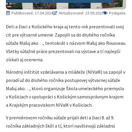
Publikované:
17.04.2024
Aktualizované: 23.09.2025
Podujatia
Deti a žiaci z Košického kraja aj tento rok prezentovali svoj
cit pre výtvarné umenie. Zapojili sa do druhého ročníka
súťaže Maľuj ako…, tentokrát s názvom Maľuj ako Rousseau.
Všetky súťažné práce prezentovali na výstave a tí najlepší
získali aj ocenenia.
Národný inštitút vzdelávania a mládeže (NIVaM) sa zapojil v
poradí už do druhého ročníka postupovej výtvarnej súťaže
Maľuj ako…, ktorú organizuje Škola umeleckého priemyslu
v Košiciach v spolupráci s Košickým samosprávnym krajom
a Krajským pracoviskom NIVaM v Košiciach.
V premiérovom ročníku súťaže prijali deti a žiaci 8. až 9.
ročníka základných škôl a tí, ktorí navštevujú základnú