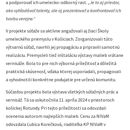
a podporovať ich umelecko-odborný rast.
„Je to aj priestor,
ako vyhľadávať talenty, ale aj prezentovať a konfrontovať ich
tvorbu verejne.“
V projekte súťaže sa aktívne angažovali aj žiaci Školy
umeleckého priemyslu v Košiciach. Zorganizovali túto
výtvarnú súťaž, navrhli jej propagáciu a pripravili samotnú
realizáciu. Premysleli tiež inštaláciu výstavy malieb vrátane
vernisáže. Bola to pre nich výborná príležitosť a dôležitá
praktická skúsenosť, vďaka ktorej usporiadali, propagovali
a vyhodnotili konkrétne podujatie pre určenú komunitu.
Súčasťou projektu bola výstava všetkých súťažných prác a
vernisáž. Tá sa uskutočnila 11. apríla 2024 v priestoroch
košickej Rotundy. Pri tejto príležitosti sa odovzdali
ocenenia autorom najlepších malieb. Cenu za NIVaM
odovzdala Ľubica Korečková, riaditeľka KP NIVaM v