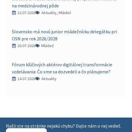
na medzinárodnej pôde
22.07.2026
Aktuality, Mládež
Slovensko má novú junior mládežnícku delegátku pri
OSN pre rok 2026/2028
20.07.2026
Mládež
Fórum kľúčových aktérov digitálnej transformácie
vzdelávania: Čo sme sa dozvedeli a čo plánujeme?
14.07.2026
Aktuality
Našli ste na stránke nejakú chybu? Dajte nám o nej vedieť.