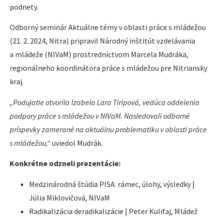
podnety.
Odborný seminár Aktuálne témy v oblasti práce s mládežou
(21. 2. 2024, Nitra) pripravil Národný inštitút vzdelávania
a mládeže (NIVaM) prostredníctvom Marcela Mudráka,
regionálneho koordinátora práce s mládežou pre Nitriansky
kraj.
„Podujatie otvorila Izabela Lara Tiripová, vedúca oddelenia
podpory práce s mládežou v NIVaM. Nasledovali odborné
príspevky zamerané na aktuálnu problematiku v oblasti práce
s mládežou,“
uviedol Mudrák.
Konkrétne odzneli prezentácie:
Medzinárodná štúdia PISA: rámec, úlohy, výsledky |
Júlia Miklovičová, NIVaM
Radikalizácia deradikalizácie | Peter Kulifaj, Mládež