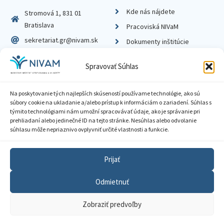
Kde nás nájdete
Stromová 1, 831 01
Bratislava
Pracoviská NIVaM
sekretariat.gr@nivam.sk
Dokumenty inštitúcie
IČO: 00164348
Knižnica
Spravovať Súhlas
DIČ: 2020798714
Na poskytovanie tých najlepších skúseností používame technológie, ako sú
súbory cookie na ukladanie a/alebo prístup k informáciám o zariadení. Súhlas s
týmito technológiami nám umožní spracovávať údaje, ako je správanie pri
prehliadaní alebo jedinečné ID na tejto stránke. Nesúhlas alebo odvolanie
Zásady ochrany súkromia
súhlasu môže nepriaznivo ovplyvniť určité vlastnosti a funkcie.
Vyhlásenie o prístupnosti
Prijať
Sprístupnenie informácií
Odmietnuť
Nastavenia cookies
Zobraziť predvoľby
GDPR