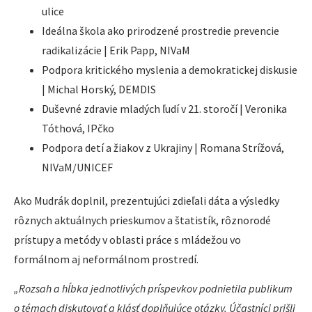
ulice
Ideálna škola ako prirodzené prostredie prevencie
radikalizácie | Erik Papp, NIVaM
Podpora kritického myslenia a demokratickej diskusie
| Michal Horský, DEMDIS
Duševné zdravie mladých ľudí v 21. storočí | Veronika
Tóthová, IPčko
Podpora detí a žiakov z Ukrajiny | Romana Strížová,
NIVaM/UNICEF
Ako Mudrák doplnil, prezentujúci zdieľali dáta a výsledky
rôznych aktuálnych prieskumov a štatistík, rôznorodé
prístupy a metódy v oblasti práce s mládežou vo
formálnom aj neformálnom prostredí.
„Rozsah a hĺbka jednotlivých príspevkov podnietila publikum
o témach diskutovať a klásť doplňujúce otázky. Účastníci prišli