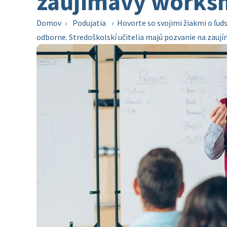
zaujímavý works
Domov
›
Podujatia
›
Hovorte so svojimi žiakmi o ľu
odborne. Stredoškolskí učitelia majú pozvanie na zau