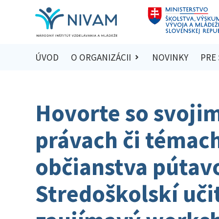
ÚVOD
O ORGANIZÁCII
NOVINKY
PRE
Hovorte so svojim
právach či témac
občianstva pútav
Stredoškolskí uči