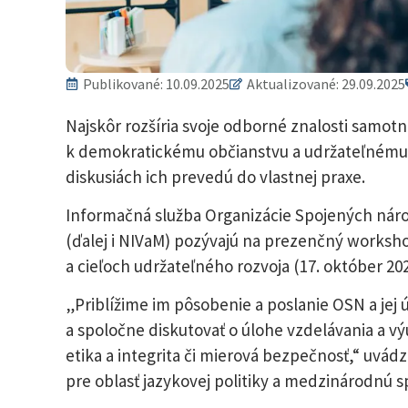
Publikované:
10.09.2025
Aktualizované: 29.09.2025
Najskôr rozšíria svoje odborné znalosti samotní 
k demokratickému občianstvu a udržateľnému 
diskusiách ich prevedú do vlastnej praxe.
Informačná služba Organizácie Spojených náro
(ďalej i NIVaM) pozývajú na prezenčný worksh
a cieľoch udržateľného rozvoja (17. október 202
„Priblížime im pôsobenie a poslanie OSN a jej
a spoločne diskutovať o úlohe vzdelávania a výu
etika a integrita či mierová bezpečnosť,“ uv
pre oblasť jazykovej politiky a medzinárodnú 