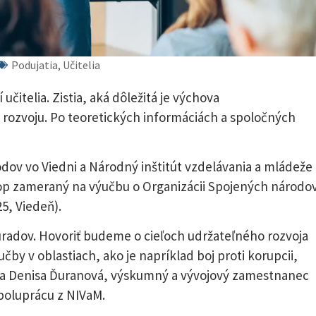
Podujatia, Učitelia
učitelia. Zistia, aká dôležitá je výchova
rozvoju. Po teoretických informáciách a spoločných
dov vo Viedni a Národný inštitút vzdelávania a mládeže
op zameraný na výučbu o Organizácii Spojených národo
5, Viedeň).
 úradov. Hovoriť budeme o cieľoch udržateľného rozvoja
čby v oblastiach, ako je napríklad boj proti korupcii,
ádza Denisa Ďuranová, výskumný a vývojový zamestnanec
spoluprácu z NIVaM.