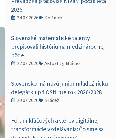
Prevádzka pracovísk NIVaM počas leta
2026
24.07.2026
Knižnica
Slovenské matematické talenty
prepisovali históriu na medzinárodnej
pôde
22.07.2026
Aktuality, Mládež
Slovensko má novú junior mládežnícku
delegátku pri OSN pre rok 2026/2028
20.07.2026
Mládež
Fórum kľúčových aktérov digitálnej
transformácie vzdelávania: Čo sme sa
dozvedeli a čo plánujeme?