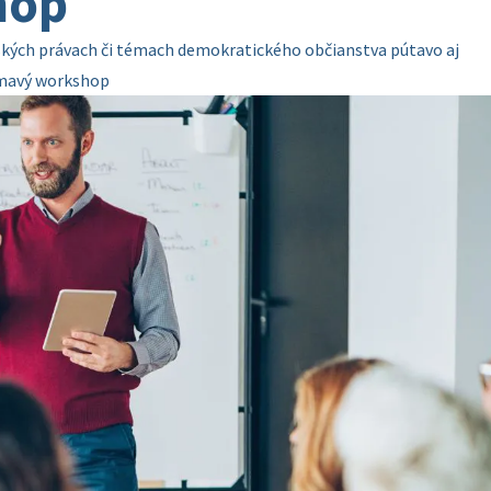
hop
dských právach či témach demokratického občianstva pútavo aj
jímavý workshop