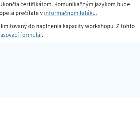
ho ukončia certifikátom. Komunikačným jazykom bude
ope si prečítate v
informačnom letáku.
e limitovaný do naplnenia kapacity workshopu. Z tohto
lasovací formulár
.