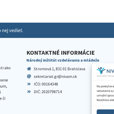
 nej vedieť.
KONTAKTNÉ INFORMÁCIE
Národný inštitút vzdelávania a mládeže
sti ako
Stromová 1, 831 01 Bratislava
sekretariat.gr@nivam.sk
anie
IČO: 00164348
skum,
Na poskytova
ukladanie a/
DIČ: 2020798714
é
umožní spraco
 či
Nesúhlas aleb