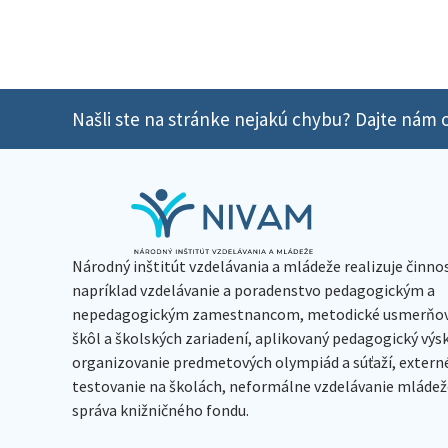
Našli ste na stránke nejakú chybu? Dajte nám o
Národný inštitút vzdelávania a mládeže realizuje činno
napríklad vzdelávanie a poradenstvo pedagogickým a
nepedagogickým zamestnancom, metodické usmerňov
škôl a školských zariadení, aplikovaný pedagogický vý
organizovanie predmetových olympiád a súťaží, extern
testovanie na školách, neformálne vzdelávanie mládeže
správa knižničného fondu.