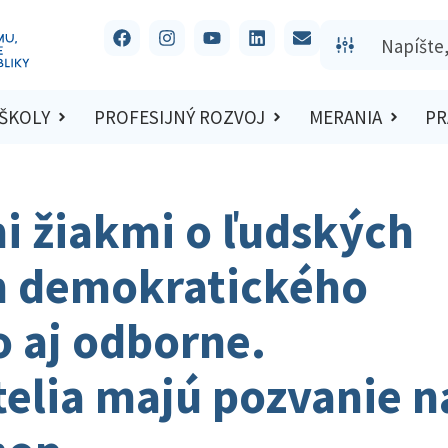
 ŠKOLY
PROFESIJNÝ ROZVOJ
MERANIA
PR
i žiakmi o ľudských
h demokratického
o aj odborne.
telia majú pozvanie n