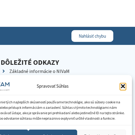
Nahlásiť chybu
DÔLEŽITÉ ODKAZY
Základné informácie o NIVaM
Kontakty
Spravovať Súhlas
Kariéra
Kde nás nájdete
nie tých najlepších skúseností používame technológie, ako sú súbory cookie na
Pracoviská NIVaM
alebo prístup k informáciám o zariadení. Súhlas s týmito technológiami nám
vávať údaje, ako je správanie pri prehliadaní alebo jedinečné ID na tejto stránke.
Dokumenty inštitúcie
o odvolanie súhlasu môže nepriaznivo ovplyvniť určité vlastnosti a funkcie.
Knižnica