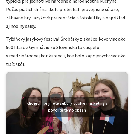
typické pre jednotlivé národné a národnostné kuchyne.
Počas piatich dní na škole prebiehali pravopisné súťaže,
zábavné hry, jazykové prezentácie a fotokútiky a napríklad
aj hodiny salsy.
Týždňový jazykový festival Šrobárky získal celkovo viac ako
500 hlasov. Gymnáziu zo Slovenska tak uspelo
v medzinárodnej konkurencii, kde bolo zapojených viac ako
tisíc škôl.
Kliknutím prijmete súbory cookie marketing a
povolíte tento obsah