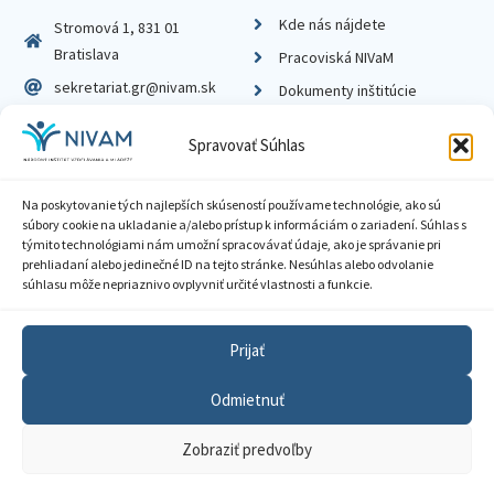
Kde nás nájdete
Stromová 1, 831 01
Bratislava
Pracoviská NIVaM
sekretariat.gr@nivam.sk
Dokumenty inštitúcie
IČO: 00164348
Knižnica
Spravovať Súhlas
DIČ: 2020798714
Na poskytovanie tých najlepších skúseností používame technológie, ako sú
súbory cookie na ukladanie a/alebo prístup k informáciám o zariadení. Súhlas s
týmito technológiami nám umožní spracovávať údaje, ako je správanie pri
prehliadaní alebo jedinečné ID na tejto stránke. Nesúhlas alebo odvolanie
Zásady ochrany súkromia
súhlasu môže nepriaznivo ovplyvniť určité vlastnosti a funkcie.
Vyhlásenie o prístupnosti
Prijať
Sprístupnenie informácií
Odmietnuť
Nastavenia cookies
Zobraziť predvoľby
GDPR