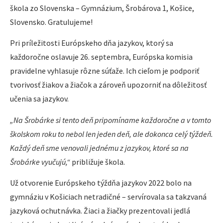
škola zo Slovenska – Gymnázium, Šrobárova 1, Košice,
Slovensko. Gratulujeme!
Pri príležitosti Európskeho dňa jazykov, ktorý sa
každoročne oslavuje 26. septembra, Európska komisia
pravidelne vyhlasuje rôzne súťaže. Ich cieľom je podporiť
tvorivosť žiakov a žiačok a zároveň upozorniť na dôležitosť
učenia sa jazykov.
„Na Šrobárke si tento deň pripomíname každoročne a v tomto
školskom roku to nebol len jeden deň, ale dokonca celý týždeň.
Každý deň sme venovali jednému z jazykov, ktoré sa na
Šrobárke vyučujú,“
približuje škola.
Už otvorenie Európskeho týždňa jazykov 2022 bolo na
gymnáziu v Košiciach netradičné – servírovala sa takzvaná
jazyková ochutnávka. Žiaci a žiačky prezentovali jedlá