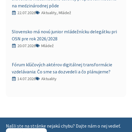
na medzinárodnej pôde
22.07.2026
Aktuality, Mládež
Slovensko má novú junior mládežnícku delegátku pri
OSN pre rok 2026/2028
20.07.2026
Mládež
Fórum kľúčových aktérov digitálnej transformácie
vzdelávania: Čo sme sa dozvedeli a čo plánujeme?
14.07.2026
Aktuality
Našli ste na stránke nejakú chybu? Dajte nám o nej vedieť.