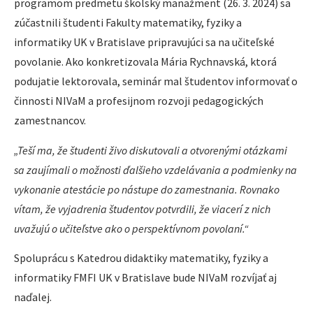
programom predmetu školský manažment (26. 3. 2024) sa
zúčastnili študenti Fakulty matematiky, fyziky a
informatiky UK v Bratislave pripravujúci sa na učiteľské
povolanie. Ako konkretizovala Mária Rychnavská, ktorá
podujatie lektorovala, seminár mal študentov informovať o
činnosti NIVaM a profesijnom rozvoji pedagogických
zamestnancov.
„Teší ma, že študenti živo diskutovali a otvorenými otázkami
sa zaujímali o možnosti ďalšieho vzdelávania a podmienky na
vykonanie atestácie po nástupe do zamestnania. Rovnako
vítam, že vyjadrenia študentov potvrdili, že viacerí z nich
uvažujú o učiteľstve ako o perspektívnom povolaní.“
Spoluprácu s Katedrou didaktiky matematiky, fyziky a
informatiky FMFI UK v Bratislave bude NIVaM rozvíjať aj
naďalej.