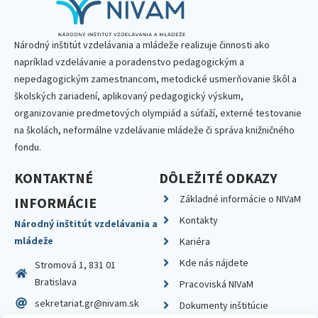
Národný inštitút vzdelávania a mládeže realizuje činnosti ako
napríklad vzdelávanie a poradenstvo pedagogickým a
nepedagogickým zamestnancom, metodické usmerňovanie škôl a
školských zariadení, aplikovaný pedagogický výskum,
organizovanie predmetových olympiád a súťaží, externé testovanie
na školách, neformálne vzdelávanie mládeže či správa knižničného
fondu.
KONTAKTNÉ
DÔLEŽITÉ ODKAZY
Základné informácie o NIVaM
INFORMÁCIE
Kontakty
Národný inštitút vzdelávania a
mládeže
Kariéra
Kde nás nájdete
Stromová 1, 831 01
Bratislava
Pracoviská NIVaM
sekretariat.gr@nivam.sk
Dokumenty inštitúcie