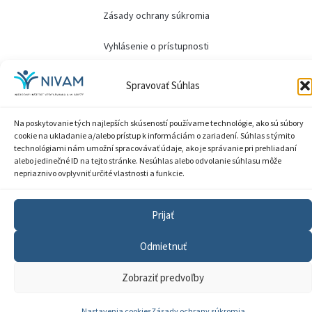
Zásady ochrany súkromia
Vyhlásenie o prístupnosti
Sprístupnenie informácií
Spravovať Súhlas
Nastavenia cookies
Na poskytovanie tých najlepších skúseností používame technológie, ako sú súbory
cookie na ukladanie a/alebo prístup k informáciám o zariadení. Súhlas s týmito
GDPR
technológiami nám umožní spracovávať údaje, ako je správanie pri prehliadaní
alebo jedinečné ID na tejto stránke. Nesúhlas alebo odvolanie súhlasu môže
© 2026 Národný inštitút vzdelávania a mládeže
nepriaznivo ovplyvniť určité vlastnosti a funkcie.
Prijať
Odmietnuť
Zobraziť predvoľby
Nastavenia cookies
Zásady ochrany súkromia