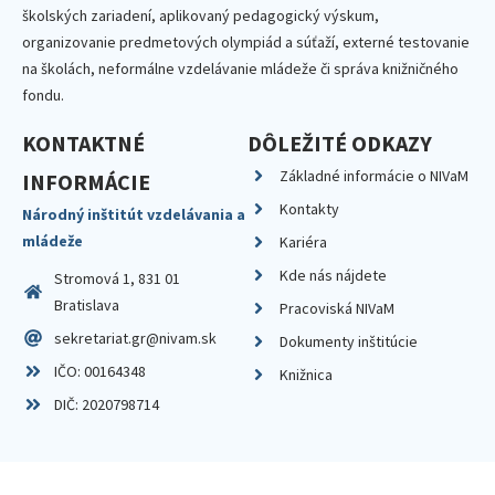
školských zariadení, aplikovaný pedagogický výskum,
organizovanie predmetových olympiád a súťaží, externé testovanie
na školách, neformálne vzdelávanie mládeže či správa knižničného
fondu.
KONTAKTNÉ
DÔLEŽITÉ ODKAZY
Základné informácie o NIVaM
INFORMÁCIE
Kontakty
Národný inštitút vzdelávania a
mládeže
Kariéra
Kde nás nájdete
Stromová 1, 831 01
Bratislava
Pracoviská NIVaM
sekretariat.gr@nivam.sk
Dokumenty inštitúcie
IČO: 00164348
Knižnica
DIČ: 2020798714