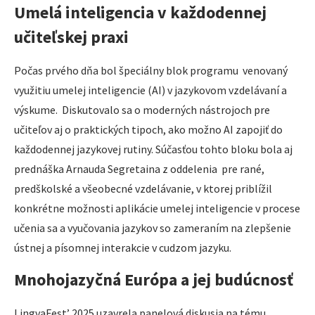
Umelá inteligencia v každodennej
učiteľskej praxi
Počas prvého dňa bol špeciálny blok programu venovaný
využitiu umelej inteligencie (AI) v jazykovom vzdelávaní a
výskume. Diskutovalo sa o moderných nástrojoch pre
učiteľov aj o praktických tipoch, ako možno AI zapojiť do
každodennej jazykovej rutiny. Súčasťou tohto bloku bola aj
prednáška Arnauda Segretaina z oddelenia pre rané,
predškolské a všeobecné vzdelávanie, v ktorej priblížil
konkrétne možnosti aplikácie umelej inteligencie v procese
učenia sa a vyučovania jazykov so zameraním na zlepšenie
ústnej a písomnej interakcie v cudzom jazyku.
Mnohojazyčná Európa a jej budúcnosť
LingvaFest’ 2025 uzavrela panelová diskusia na tému