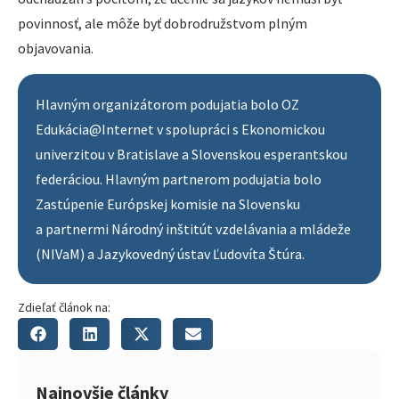
povinnosť, ale môže byť dobrodružstvom plným
objavovania.
Hlavným organizátorom podujatia bolo OZ
Edukácia@Internet v spolupráci s Ekonomickou
univerzitou v Bratislave a Slovenskou esperantskou
federáciou. Hlavným partnerom podujatia bolo
Zastúpenie Európskej komisie na Slovensku
a partnermi Národný inštitút vzdelávania a mládeže
(NIVaM) a Jazykovedný ústav Ľudovíta Štúra.
Zdieľať článok na:
Najnovšie články