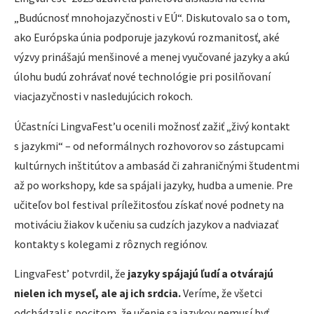
„Budúcnosť mnohojazyčnosti v EÚ“. Diskutovalo sa o tom,
ako Európska únia podporuje jazykovú rozmanitosť, aké
výzvy prinášajú menšinové a menej vyučované jazyky a akú
úlohu budú zohrávať nové technológie pri posilňovaní
viacjazyčnosti v nasledujúcich rokoch.
Účastníci LingvaFest’u ocenili možnosť zažiť „živý kontakt
s jazykmi“ – od neformálnych rozhovorov so zástupcami
kultúrnych inštitútov a ambasád či zahraničnými študentmi
až po workshopy, kde sa spájali jazyky, hudba a umenie. Pre
učiteľov bol festival príležitosťou získať nové podnety na
motiváciu žiakov k učeniu sa cudzích jazykov a nadviazať
kontakty s kolegami z rôznych regiónov.
LingvaFest’ potvrdil, že
jazyky spájajú ľudí a otvárajú
nielen ich myseľ, ale aj ich srdcia.
Veríme, že všetci
odchádzali s pocitom, že učenie sa jazykov nemusí byť