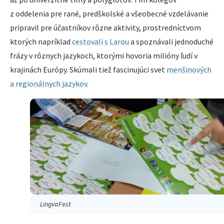
z oddelenia pre rané, predškolské a všeobecné vzdelávanie
pripravil pre účastníkov rôzne aktivity, prostredníctvom
ktorých napríklad
cestovali s Larou
a spoznávali jednoduché
frázy v rôznych jazykoch, ktorými hovoria milióny ľudí v
krajinách Európy. Skúmali tiež fascinujúci svet
menšinových
a regionálnych jazykov
.
LingvaFest