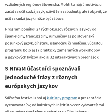
vzdialených regiónov Slovenska. Mohli tu nájsť motiváciu
začať sa učiť cudzí jazyk, oživiť ten zabudnutý, ale i objaviť, že
učiť sa cudzí jazyk môže byť zábava.
Program ponúkol 27 rýchlokurzov rôznych jazykov od
španielčiny, francúzštiny, rumunčiny až po slovenský
posunkový jazyk, čínštinu, islandčinu či hindčinu. Súčasťou
programu bolo aj 17 prakticky zameraných workshopov
a jazykových kvízov, ako aj 32 interaktívnych prednášok.
S NIVaM účastníci spoznávali
jednoduché frázy z rôznych
európskych jazykov
Súčasťou festivalu bol aj
kultúrny program
a prezentácia
vystavovateľov, od kultúrnych inštitútov cez vydavateľstvá
až po univerzitné tímy a polyglotov. Tím kolegov