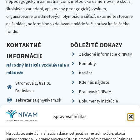
nepedagogickým zamestnancom, metodické usmerňovanie škôl a
školských zariadení, aplikovaný pedagogický výskum,
organizovanie predmetových olympiád a súťaží, externé testovanie
na školách, neformálne vzdelávanie mládeže či správa knižničného
fondu.
KONTAKTNÉ
DÔLEŽITÉ ODKAZY
Základné informácie o NIVaM
INFORMÁCIE
Kontakty
Národný inštitút vzdelávania a
mládeže
Kariéra
Kde nás nájdete
Stromová 1, 831 01
Bratislava
Pracoviská NIVaM
sekretariat.gr@nivam.sk
Dokumenty inštitúcie
IČO: 00164348
Knižnica
Spravovať Súhlas
DIČ: 2020798714
Na poskytovanie tých najlepších skúseností používame technológie, ako sú
súbory cookie na ukladanie a/alebo prístup k informáciám o zariadení. Súhlas s