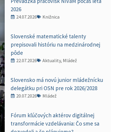
Prevádzka pracovísk NIVaM počas leta
2026
24.07.2026
Knižnica
Slovenské matematické talenty
prepisovali históriu na medzinárodnej
pôde
22.07.2026
Aktuality, Mládež
Slovensko má novú junior mládežnícku
delegátku pri OSN pre rok 2026/2028
20.07.2026
Mládež
Fórum kľúčových aktérov digitálnej
transformácie vzdelávania: Čo sme sa
dozvedeli a čo plánujeme?