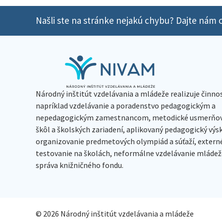
Našli ste na stránke nejakú chybu? Dajte nám o
Národný inštitút vzdelávania a mládeže realizuje činno
napríklad vzdelávanie a poradenstvo pedagogickým a
nepedagogickým zamestnancom, metodické usmerňov
škôl a školských zariadení, aplikovaný pedagogický vý
organizovanie predmetových olympiád a súťaží, extern
testovanie na školách, neformálne vzdelávanie mládeže
správa knižničného fondu.
© 2026 Národný inštitút vzdelávania a mládeže