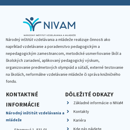
Národný inštitút vzdelávania a mládeže realizuje činnosti ako
napríklad vzdelávanie a poradenstvo pedagogickým a
nepedagogickým zamestnancom, metodické usmerňovanie škôl a
školských zariadení, aplikovaný pedagogický výskum,
organizovanie predmetových olympiád a súťaží, externé testovanie
na školách, neformálne vzdelávanie mládeže či správa knižničného
fondu.
KONTAKTNÉ
DÔLEŽITÉ ODKAZY
Základné informácie o NIVaM
INFORMÁCIE
Kontakty
Národný inštitút vzdelávania a
mládeže
Kariéra
Kde nás nájdete
Stromová 1, 831 01