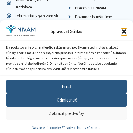
Bratislava
Pracoviská NIVaM
sekretariat.gr@nivam.sk
Dokumenty inštitúcie
IČO: 00164348
Knižnica
Spravovať Súhlas
DIČ: 2020798714
Na poskytovanie tých najlepších skúseností používame technológie, ako sú
súbory cookie na ukladanie a/alebo prístup k informáciám o zariadení. Súhlas s
týmito technológiami nám umožní spracovávať údaje, ako je správanie pri
prehliadaní alebo jedinečné ID na tejto stránke. Nesúhlas alebo odvolanie
Zásady ochrany súkromia
súhlasu môže nepriaznivo ovplyvniť určité vlastnosti a funkcie.
Vyhlásenie o prístupnosti
Prijať
Sprístupnenie informácií
Odmietnuť
Nastavenia cookies
Zobraziť predvoľby
GDPR
© 2026 Národný inštitút vzdelávania a mládeže
Nastavenia cookies
Zásady ochrany súkromia