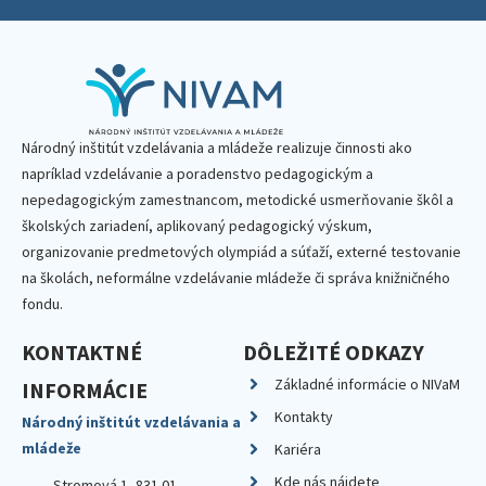
Národný inštitút vzdelávania a mládeže realizuje činnosti ako
napríklad vzdelávanie a poradenstvo pedagogickým a
nepedagogickým zamestnancom, metodické usmerňovanie škôl a
školských zariadení, aplikovaný pedagogický výskum,
organizovanie predmetových olympiád a súťaží, externé testovanie
na školách, neformálne vzdelávanie mládeže či správa knižničného
fondu.
KONTAKTNÉ
DÔLEŽITÉ ODKAZY
Základné informácie o NIVaM
INFORMÁCIE
Kontakty
Národný inštitút vzdelávania a
mládeže
Kariéra
Kde nás nájdete
Stromová 1, 831 01