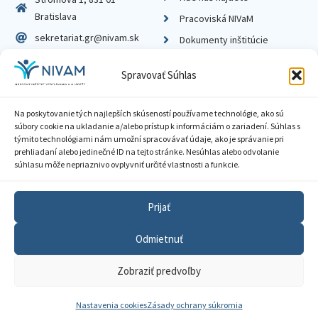
Bratislava
Pracoviská NIVaM
sekretariat.gr@nivam.sk
Dokumenty inštitúcie
IČO: 00164348
Knižnica
Spravovať Súhlas
DIČ: 2020798714
Na poskytovanie tých najlepších skúseností používame technológie, ako sú
súbory cookie na ukladanie a/alebo prístup k informáciám o zariadení. Súhlas s
týmito technológiami nám umožní spracovávať údaje, ako je správanie pri
prehliadaní alebo jedinečné ID na tejto stránke. Nesúhlas alebo odvolanie
Zásady ochrany súkromia
súhlasu môže nepriaznivo ovplyvniť určité vlastnosti a funkcie.
Vyhlásenie o prístupnosti
Prijať
Sprístupnenie informácií
Odmietnuť
Nastavenia cookies
Zobraziť predvoľby
GDPR
© 2026 Národný inštitút vzdelávania a mládeže
Nastavenia cookies
Zásady ochrany súkromia