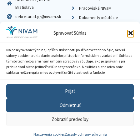
Bratislava
Pracoviská NIVaM
sekretariat.gr@nivam.sk
Dokumenty inštitúcie
IČO: 00164348
Knižnica
Spravovať Súhlas
DIČ: 2020798714
Na poskytovanie tých najlepších skúseností používame technológie, ako sú
súbory cookie na ukladanie a/alebo prístup k informáciám o zariadení. Súhlas s
týmito technológiami nám umožní spracovávať údaje, ako je správanie pri
prehliadaní alebo jedinečné ID na tejto stránke. Nesúhlas alebo odvolanie
Zásady ochrany súkromia
súhlasu môže nepriaznivo ovplyvniť určité vlastnosti a funkcie.
Vyhlásenie o prístupnosti
Prijať
Sprístupnenie informácií
Odmietnuť
Nastavenia cookies
Zobraziť predvoľby
GDPR
© 2026 Národný inštitút vzdelávania a mládeže
Nastavenia cookies
Zásady ochrany súkromia