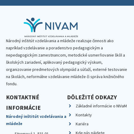
Národný inštitút vzdelávania a mládeže realizuje činnosti ako
napríklad vzdelávanie a poradenstvo pedagogickým a
nepedagogickým zamestnancom, metodické usmerňovanie škôl a
školských zariadení, aplikovaný pedagogický výskum,
organizovanie predmetových olympiád a súťaží, externé testovanie
na školách, neformálne vzdelávanie mládeže či správa knižničného
fondu.
KONTAKTNÉ
DÔLEŽITÉ ODKAZY
Základné informácie o NIVaM
INFORMÁCIE
Kontakty
Národný inštitút vzdelávania a
mládeže
Kariéra
Kde nás nájdete
Stromová 1, 831 01