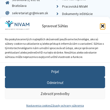
Bratislava
Pracoviská NIVaM
sekretariat.gr@nivam.sk
Dokumenty inštitúcie
IČO: 00164348
Knižnica
Spravovať Súhlas
DIČ: 2020798714
Na poskytovanie tých najlepších skúseností používame technológie, ako sú
súbory cookie na ukladanie a/alebo prístup k informáciám o zariadení. Súhlas s
týmito technológiami nám umožní spracovávať údaje, ako je správanie pri
prehliadaní alebo jedinečné ID na tejto stránke. Nesúhlas alebo odvolanie
Zásady ochrany súkromia
súhlasu môže nepriaznivo ovplyvniť určité vlastnosti a funkcie.
Vyhlásenie o prístupnosti
Prijať
Sprístupnenie informácií
Odmietnuť
Nastavenia cookies
Zobraziť predvoľby
GDPR
© 2026 Národný inštitút vzdelávania a mládeže
Nastavenia cookies
Zásady ochrany súkromia