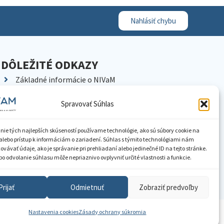
Nahlásiť chybu
DÔLEŽITÉ ODKAZY
Základné informácie o NIVaM
Kontakty
Spravovať Súhlas
Kariéra
Kde nás nájdete
nie tých najlepších skúseností používame technológie, ako sú súbory cookie na
Pracoviská NIVaM
alebo prístup k informáciám o zariadení. Súhlas s týmito technológiami nám
vávať údaje, ako je správanie pri prehliadaní alebo jedinečné ID na tejto stránke.
Dokumenty inštitúcie
o odvolanie súhlasu môže nepriaznivo ovplyvniť určité vlastnosti a funkcie.
Knižnica
Prijať
Odmietnuť
Zobraziť predvoľby
Nastavenia cookies
Zásady ochrany súkromia
ístupnenie informácií
Nastavenia cookies
GDPR