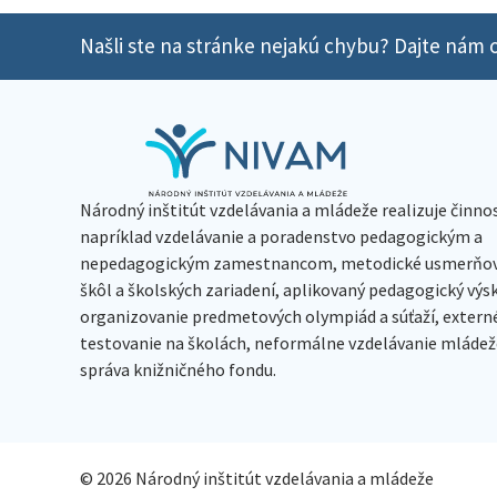
Našli ste na stránke nejakú chybu? Dajte nám o
Národný inštitút vzdelávania a mládeže realizuje činno
napríklad vzdelávanie a poradenstvo pedagogickým a
nepedagogickým zamestnancom, metodické usmerňov
škôl a školských zariadení, aplikovaný pedagogický vý
organizovanie predmetových olympiád a súťaží, extern
testovanie na školách, neformálne vzdelávanie mládeže
správa knižničného fondu.
© 2026 Národný inštitút vzdelávania a mládeže