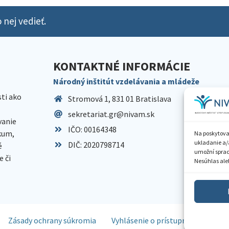
 nej vedieť.
KONTAKTNÉ INFORMÁCIE
Národný inštitút vzdelávania a mládeže
sti ako
Stromová 1, 831 01 Bratislava
sekretariat.gr@nivam.sk
anie
IČO: 00164348
skum,
Na poskytova
ukladanie a/
DIČ: 2020798714
é
umožní spraco
 či
Nesúhlas aleb
Zásady ochrany súkromia
Vyhlásenie o prístupnosti
Spr