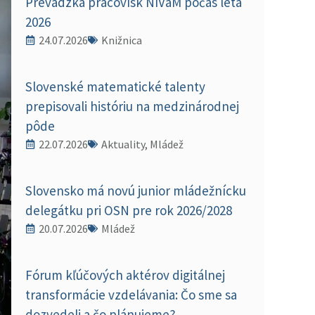
Prevádzka pracovísk NIVaM počas leta
2026
24.07.2026
Knižnica
Slovenské matematické talenty
prepisovali históriu na medzinárodnej
pôde
22.07.2026
Aktuality, Mládež
Slovensko má novú junior mládežnícku
delegátku pri OSN pre rok 2026/2028
20.07.2026
Mládež
Fórum kľúčových aktérov digitálnej
transformácie vzdelávania: Čo sme sa
dozvedeli a čo plánujeme?