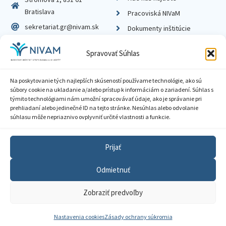
Bratislava
Pracoviská NIVaM
sekretariat.gr@nivam.sk
Dokumenty inštitúcie
IČO: 00164348
Knižnica
Spravovať Súhlas
DIČ: 2020798714
Na poskytovanie tých najlepších skúseností používame technológie, ako sú
súbory cookie na ukladanie a/alebo prístup k informáciám o zariadení. Súhlas s
týmito technológiami nám umožní spracovávať údaje, ako je správanie pri
prehliadaní alebo jedinečné ID na tejto stránke. Nesúhlas alebo odvolanie
Zásady ochrany súkromia
súhlasu môže nepriaznivo ovplyvniť určité vlastnosti a funkcie.
Vyhlásenie o prístupnosti
Prijať
Sprístupnenie informácií
Odmietnuť
Nastavenia cookies
Zobraziť predvoľby
GDPR
© 2026 Národný inštitút vzdelávania a mládeže
Nastavenia cookies
Zásady ochrany súkromia