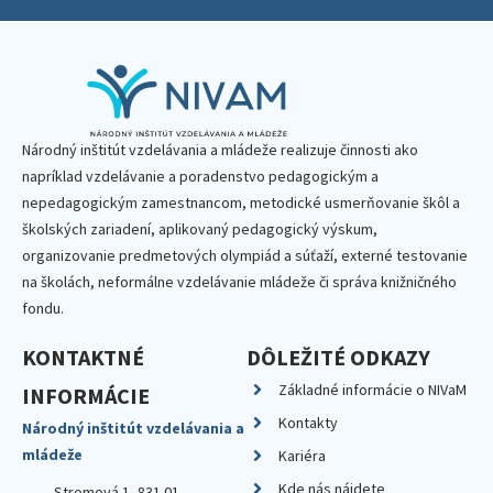
Národný inštitút vzdelávania a mládeže realizuje činnosti ako
napríklad vzdelávanie a poradenstvo pedagogickým a
nepedagogickým zamestnancom, metodické usmerňovanie škôl a
školských zariadení, aplikovaný pedagogický výskum,
organizovanie predmetových olympiád a súťaží, externé testovanie
na školách, neformálne vzdelávanie mládeže či správa knižničného
fondu.
KONTAKTNÉ
DÔLEŽITÉ ODKAZY
Základné informácie o NIVaM
INFORMÁCIE
Kontakty
Národný inštitút vzdelávania a
mládeže
Kariéra
Kde nás nájdete
Stromová 1, 831 01