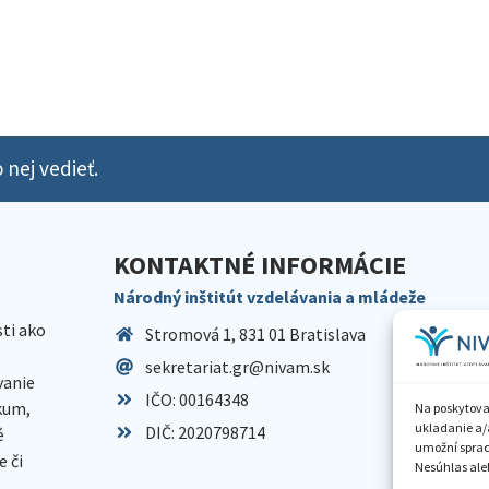
 nej vedieť.
KONTAKTNÉ INFORMÁCIE
Národný inštitút vzdelávania a mládeže
sti ako
Stromová 1, 831 01 Bratislava
sekretariat.gr@nivam.sk
anie
IČO: 00164348
skum,
Na poskytova
ukladanie a/
DIČ: 2020798714
é
umožní spraco
 či
Nesúhlas aleb