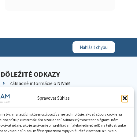
Nahlásiť chybu
DÔLEŽITÉ ODKAZY
Základné informácie o NIVaM
Kontakty
Spravovať Súhlas
Kariéra
Kde nás nájdete
nie tých najlepších skúseností používame technológie, ako sú súbory cookie na
Pracoviská NIVaM
alebo prístup k informáciám o zariadení. Súhlas s týmito technológiami nám
vávať údaje, ako je správanie pri prehliadaní alebo jedinečné ID na tejto stránke.
Dokumenty inštitúcie
o odvolanie súhlasu môže nepriaznivo ovplyvniť určité vlastnosti a funkcie.