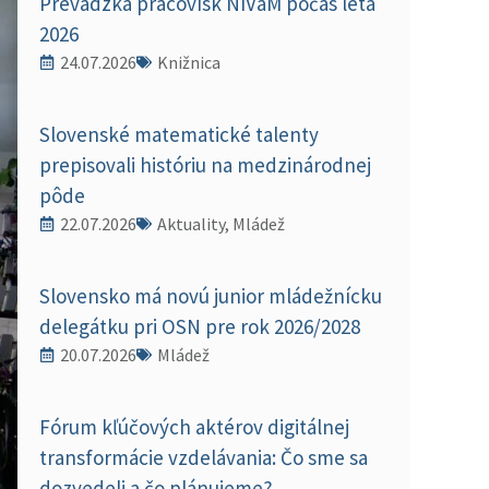
Prevádzka pracovísk NIVaM počas leta
2026
24.07.2026
Knižnica
Slovenské matematické talenty
prepisovali históriu na medzinárodnej
pôde
22.07.2026
Aktuality, Mládež
Slovensko má novú junior mládežnícku
delegátku pri OSN pre rok 2026/2028
20.07.2026
Mládež
Fórum kľúčových aktérov digitálnej
transformácie vzdelávania: Čo sme sa
dozvedeli a čo plánujeme?