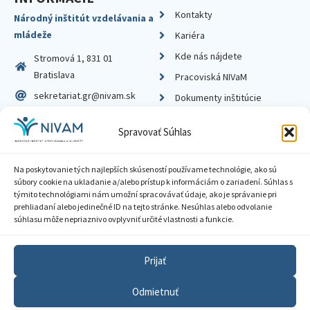
Kontakty
Národný inštitút vzdelávania a
mládeže
Kariéra
Kde nás nájdete
Stromová 1, 831 01
Bratislava
Pracoviská NIVaM
sekretariat.gr@nivam.sk
Dokumenty inštitúcie
IČO: 00164348
Knižnica
Spravovať Súhlas
DIČ: 2020798714
Na poskytovanie tých najlepších skúseností používame technológie, ako sú
súbory cookie na ukladanie a/alebo prístup k informáciám o zariadení. Súhlas s
týmito technológiami nám umožní spracovávať údaje, ako je správanie pri
prehliadaní alebo jedinečné ID na tejto stránke. Nesúhlas alebo odvolanie
Zásady ochrany súkromia
súhlasu môže nepriaznivo ovplyvniť určité vlastnosti a funkcie.
Vyhlásenie o prístupnosti
Prijať
Sprístupnenie informácií
Odmietnuť
Nastavenia cookies