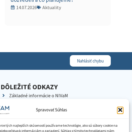
14.07.2026
Aktuality
Nahlásiť chybu
DÔLEŽITÉ ODKAZY
Základné informácie o NIVaM
Kontakty
Spravovať Súhlas
Kariéra
Kde nás nájdete
nie tých najlepších skúseností používame technológie, ako sú súbory cookie na
Pracoviská NIVaM
alebo prístup k informáciám o zariadení. Súhlas s týmito technológiami nám