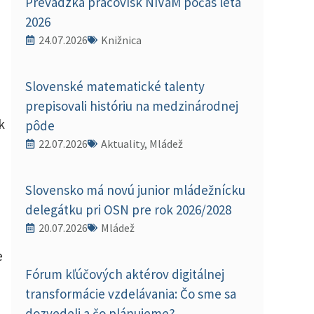
Prevádzka pracovísk NIVaM počas leta
2026
24.07.2026
Knižnica
Slovenské matematické talenty
prepisovali históriu na medzinárodnej
k
pôde
22.07.2026
Aktuality, Mládež
Slovensko má novú junior mládežnícku
delegátku pri OSN pre rok 2026/2028
20.07.2026
Mládež
e
Fórum kľúčových aktérov digitálnej
transformácie vzdelávania: Čo sme sa
dozvedeli a čo plánujeme?