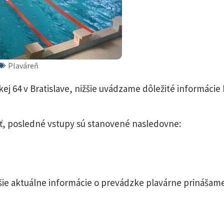
Plaváreň
ej 64 v Bratislave, nižšie uvádzame dôležité informácie 
sť, posledné vstupy sú stanovené nasledovne:
lšie aktuálne informácie o prevádzke plavárne prinášam