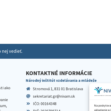
 nej vedieť.
KONTAKTNÉ INFORMÁCIE
Národný inštitút vzdelávania a mládeže
sti ako
Stromová 1, 831 01 Bratislava
sekretariat.gr@nivam.sk
anie
IČO: 00164348
skum,
Na poskytova
ukladanie a/
DIČ: 2020798714