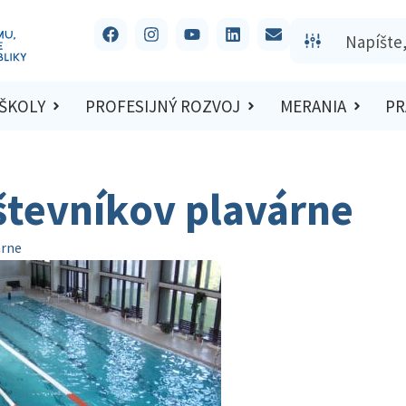
 ŠKOLY
PROFESIJNÝ ROZVOJ
MERANIA
PR
števníkov plavárne
árne