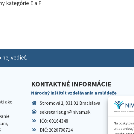
y kategórie E a F
 nej vedieť.
KONTAKTNÉ INFORMÁCIE
Národný inštitút vzdelávania a mládeže
sti ako
Stromová 1, 831 01 Bratislava
sekretariat.gr@nivam.sk
anie
IČO: 00164348
skum,
Na poskytova
ukladanie a/
DIČ: 2020798714
é
umožní spraco