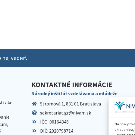
 nej vedieť.
KONTAKTNÉ INFORMÁCIE
Národný inštitút vzdelávania a mládeže
sti ako
Stromová 1, 831 01 Bratislava
sekretariat.gr@nivam.sk
anie
IČO: 00164348
skum,
Na poskytova
ukladanie a/
DIČ: 2020798714
é
umožní spraco