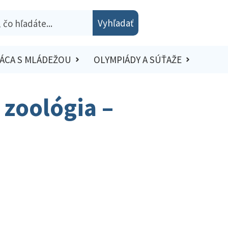
Vyhľadať
ÁCA S MLÁDEŽOU
OLYMPIÁDY A SÚŤAŽE
 zoológia –