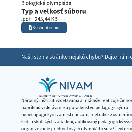
Biologická olympiáda
Typ a veľkosť súboru
.pdf | 245,44 KB
Stiahnuť súbor
Našli ste na stránke nejakú chybu? Dajte nám o
Národný inštitút vzdelávania a mládeže realizuje činno
napríklad vzdelávanie a poradenstvo pedagogickým a
nepedagogickým zamestnancom, metodické usmerňov
škôl a školských zariadení, aplikovaný pedagogický vý
organizovanie predmetových olympiád a súťaží, extern