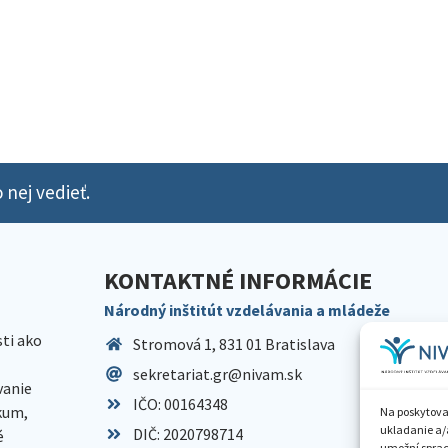
 nej vedieť.
KONTAKTNÉ INFORMÁCIE
Národný inštitút vzdelávania a mládeže
sti ako
Stromová 1, 831 01 Bratislava
sekretariat.gr@nivam.sk
anie
IČO: 00164348
skum,
Na poskytova
ukladanie a/
DIČ: 2020798714
é
umožní spraco