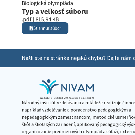
Biologická olympiáda
Typ a veľkosť súboru
.pdf | 815,94 KB
Stiahnuť súbor
Našli ste na stránke nejakú chybu? Dajte nám o
Národný inštitút vzdelávania a mládeže realizuje činno
napríklad vzdelávanie a poradenstvo pedagogickým a
nepedagogickým zamestnancom, metodické usmerňov
škôl a školských zariadení, aplikovaný pedagogický vý
organizovanie predmetových olympiád a súťaží, extern