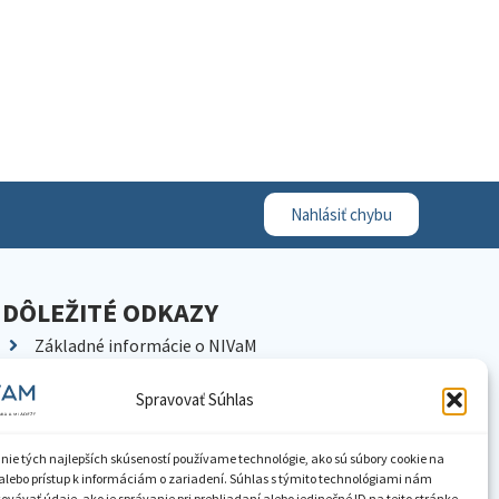
Nahlásiť chybu
DÔLEŽITÉ ODKAZY
Základné informácie o NIVaM
Kontakty
Spravovať Súhlas
Kariéra
Kde nás nájdete
nie tých najlepších skúseností používame technológie, ako sú súbory cookie na
Pracoviská NIVaM
alebo prístup k informáciám o zariadení. Súhlas s týmito technológiami nám
vávať údaje, ako je správanie pri prehliadaní alebo jedinečné ID na tejto stránke.