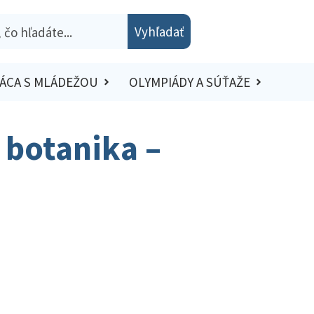
Vyhľadať
ÁCA S MLÁDEŽOU
OLYMPIÁDY A SÚŤAŽE
 botanika –