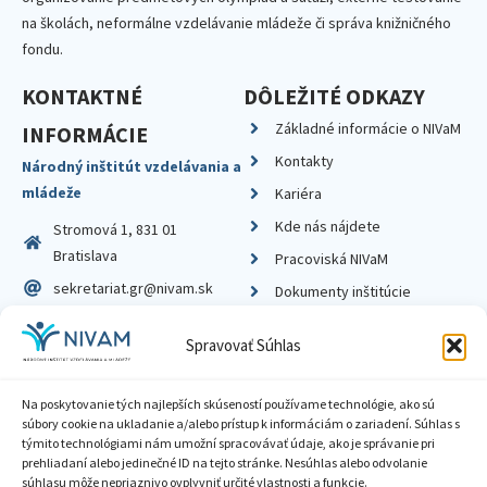
na školách, neformálne vzdelávanie mládeže či správa knižničného
fondu.
KONTAKTNÉ
DÔLEŽITÉ ODKAZY
Základné informácie o NIVaM
INFORMÁCIE
Kontakty
Národný inštitút vzdelávania a
mládeže
Kariéra
Kde nás nájdete
Stromová 1, 831 01
Bratislava
Pracoviská NIVaM
sekretariat.gr@nivam.sk
Dokumenty inštitúcie
IČO: 00164348
Knižnica
Spravovať Súhlas
DIČ: 2020798714
Na poskytovanie tých najlepších skúseností používame technológie, ako sú
súbory cookie na ukladanie a/alebo prístup k informáciám o zariadení. Súhlas s
týmito technológiami nám umožní spracovávať údaje, ako je správanie pri
prehliadaní alebo jedinečné ID na tejto stránke. Nesúhlas alebo odvolanie
Zásady ochrany súkromia
súhlasu môže nepriaznivo ovplyvniť určité vlastnosti a funkcie.