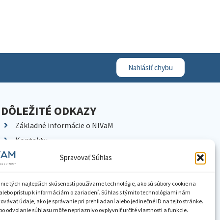
Nahlásiť chybu
DÔLEŽITÉ ODKAZY
Základné informácie o NIVaM
Kontakty
Kariéra
Spravovať Súhlas
Kde nás nájdete
Pracoviská NIVaM
nie tých najlepších skúseností používame technológie, ako sú súbory cookie na
alebo prístup k informáciám o zariadení. Súhlas s týmito technológiami nám
Dokumenty inštitúcie
vávať údaje, ako je správanie pri prehliadaní alebo jedinečné ID na tejto stránke.
o odvolanie súhlasu môže nepriaznivo ovplyvniť určité vlastnosti a funkcie.
Knižnica