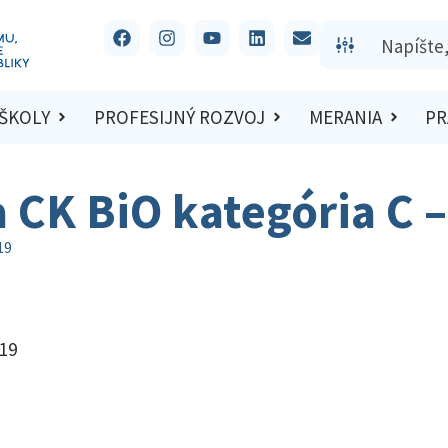
 ŠKOLY
PROFESIJNÝ ROZVOJ
MERANIA
PR
a CK BiO kategória C 
19
019