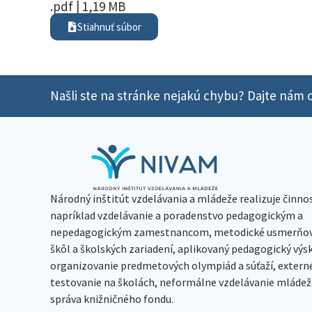
.pdf | 1,19 MB
Stiahnuť súbor
Našli ste na stránke nejakú chybu? Dajte nám o
Národný inštitút vzdelávania a mládeže realizuje činno
napríklad vzdelávanie a poradenstvo pedagogickým a
nepedagogickým zamestnancom, metodické usmerňov
škôl a školských zariadení, aplikovaný pedagogický vý
organizovanie predmetových olympiád a súťaží, extern
testovanie na školách, neformálne vzdelávanie mládeže
správa knižničného fondu.