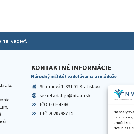
 nej vedieť.
KONTAKTNÉ INFORMÁCIE
Národný inštitút vzdelávania a mládeže
sti ako
Stromová 1, 831 01 Bratislava
sekretariat.gr@nivam.sk
anie
IČO: 00164348
skum,
Na poskytova
DIČ: 2020798714
é
ukladanie a/
 či
umožní spraco
Nesúhlas aleb