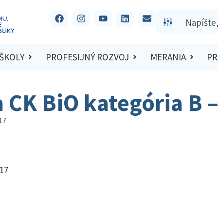
 ŠKOLY
PROFESIJNÝ ROZVOJ
MERANIA
PR
a CK BiO kategória B 
17
017