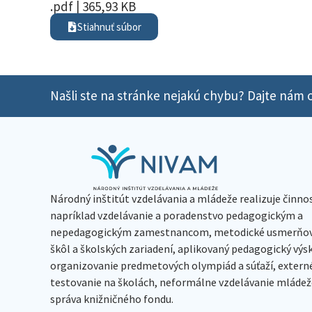
.pdf | 365,93 KB
Stiahnuť súbor
Našli ste na stránke nejakú chybu? Dajte nám o
Národný inštitút vzdelávania a mládeže realizuje činno
napríklad vzdelávanie a poradenstvo pedagogickým a
nepedagogickým zamestnancom, metodické usmerňov
škôl a školských zariadení, aplikovaný pedagogický vý
organizovanie predmetových olympiád a súťaží, extern
testovanie na školách, neformálne vzdelávanie mládeže
správa knižničného fondu.