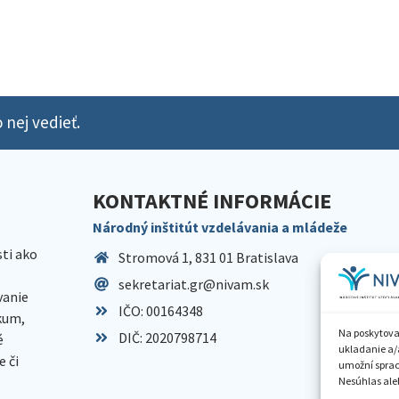
 nej vedieť.
KONTAKTNÉ INFORMÁCIE
Národný inštitút vzdelávania a mládeže
sti ako
Stromová 1, 831 01 Bratislava
sekretariat.gr@nivam.sk
anie
IČO: 00164348
skum,
Na poskytova
DIČ: 2020798714
é
ukladanie a/
 či
umožní spraco
Nesúhlas aleb