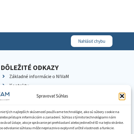
Nahlásiť chybu
DÔLEŽITÉ ODKAZY
Základné informácie o NIVaM
Kontakty
Kariéra
Spravovať Súhlas
Kde nás nájdete
Pracoviská NIVaM
nie tých najlepších skúseností používame technológie, ako sú súbory cookie na
alebo prístup k informáciám o zariadení. Súhlas s týmito technológiami nám
Dokumenty inštitúcie
vávať údaje, ako je správanie pri prehliadaní alebo jedinečné ID na tejto stránke.
o odvolanie súhlasu môže nepriaznivo ovplyvniť určité vlastnosti a funkcie.
Knižnica