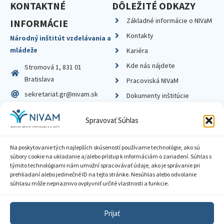
KONTAKTNÉ
DÔLEŽITÉ ODKAZY
Základné informácie o NIVaM
INFORMÁCIE
Kontakty
Národný inštitút vzdelávania a
mládeže
Kariéra
Kde nás nájdete
Stromová 1, 831 01
Bratislava
Pracoviská NIVaM
sekretariat.gr@nivam.sk
Dokumenty inštitúcie
IČO: 00164348
Knižnica
Spravovať Súhlas
DIČ: 2020798714
Na poskytovanie tých najlepších skúseností používame technológie, ako sú
súbory cookie na ukladanie a/alebo prístup k informáciám o zariadení. Súhlas s
týmito technológiami nám umožní spracovávať údaje, ako je správanie pri
prehliadaní alebo jedinečné ID na tejto stránke. Nesúhlas alebo odvolanie
Zásady ochrany súkromia
súhlasu môže nepriaznivo ovplyvniť určité vlastnosti a funkcie.
Vyhlásenie o prístupnosti
Prijať
Sprístupnenie informácií