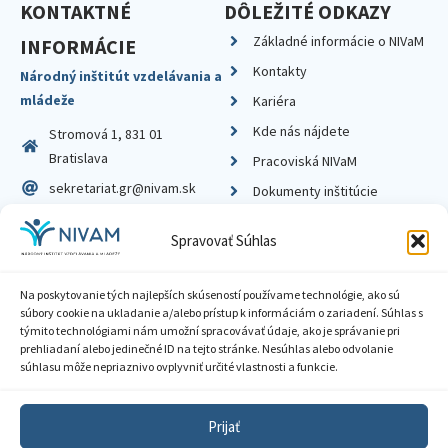
KONTAKTNÉ
DÔLEŽITÉ ODKAZY
Základné informácie o NIVaM
INFORMÁCIE
Kontakty
Národný inštitút vzdelávania a
mládeže
Kariéra
Kde nás nájdete
Stromová 1, 831 01
Bratislava
Pracoviská NIVaM
sekretariat.gr@nivam.sk
Dokumenty inštitúcie
IČO: 00164348
Knižnica
Spravovať Súhlas
DIČ: 2020798714
Na poskytovanie tých najlepších skúseností používame technológie, ako sú
súbory cookie na ukladanie a/alebo prístup k informáciám o zariadení. Súhlas s
týmito technológiami nám umožní spracovávať údaje, ako je správanie pri
prehliadaní alebo jedinečné ID na tejto stránke. Nesúhlas alebo odvolanie
Zásady ochrany súkromia
súhlasu môže nepriaznivo ovplyvniť určité vlastnosti a funkcie.
Vyhlásenie o prístupnosti
Prijať
Sprístupnenie informácií