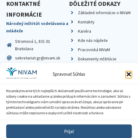
KONTAKTNÉ
DÔLEŽITÉ ODKAZY
Základné informácie o NIVaM
INFORMÁCIE
Kontakty
Národný inštitút vzdelávania a
mládeže
Kariéra
Kde nás nájdete
Stromová 1, 831 01
Bratislava
Pracoviská NIVaM
sekretariat.gr@nivam.sk
Dokumenty inštitúcie
IČO: 00164348
Knižnica
Spravovať Súhlas
DIČ: 2020798714
Na poskytovanie tých najlepších skúseností používame technológie, ako sú
súbory cookie na ukladanie a/alebo prístup k informáciám o zariadení. Súhlas s
týmito technológiami nám umožní spracovávať údaje, ako je správanie pri
prehliadaní alebo jedinečné ID na tejto stránke. Nesúhlas alebo odvolanie
Zásady ochrany súkromia
súhlasu môže nepriaznivo ovplyvniť určité vlastnosti a funkcie.
Vyhlásenie o prístupnosti
Prijať
Sprístupnenie informácií