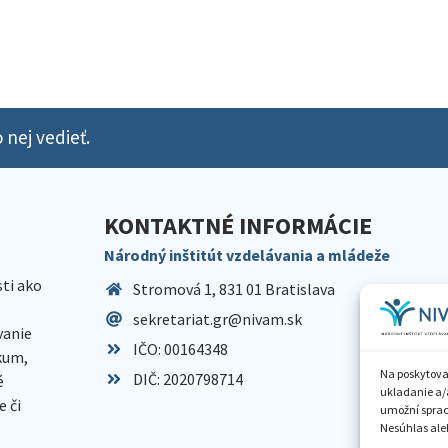
 nej vedieť.
KONTAKTNÉ INFORMÁCIE
Národný inštitút vzdelávania a mládeže
sti ako
Stromová 1, 831 01 Bratislava
sekretariat.gr@nivam.sk
anie
IČO: 00164348
skum,
Na poskytova
DIČ: 2020798714
é
ukladanie a/
 či
umožní spraco
Nesúhlas aleb