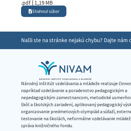
.pdf | 1,19 MB
Stiahnuť súbor
Našli ste na stránke nejakú chybu? Dajte nám o
Národný inštitút vzdelávania a mládeže realizuje činno
napríklad vzdelávanie a poradenstvo pedagogickým a
nepedagogickým zamestnancom, metodické usmerňov
škôl a školských zariadení, aplikovaný pedagogický vý
organizovanie predmetových olympiád a súťaží, extern
testovanie na školách, neformálne vzdelávanie mládeže
správa knižničného fondu.