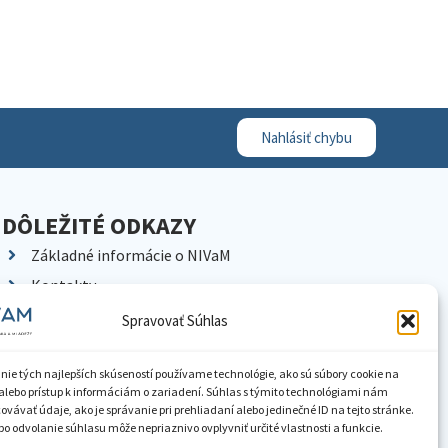
Nahlásiť chybu
DÔLEŽITÉ ODKAZY
Základné informácie o NIVaM
Kontakty
Kariéra
Spravovať Súhlas
Kde nás nájdete
Pracoviská NIVaM
nie tých najlepších skúseností používame technológie, ako sú súbory cookie na
alebo prístup k informáciám o zariadení. Súhlas s týmito technológiami nám
Dokumenty inštitúcie
vávať údaje, ako je správanie pri prehliadaní alebo jedinečné ID na tejto stránke.
o odvolanie súhlasu môže nepriaznivo ovplyvniť určité vlastnosti a funkcie.
Knižnica