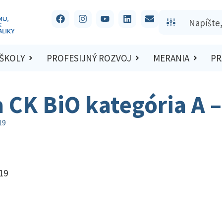
 ŠKOLY
PROFESIJNÝ ROZVOJ
MERANIA
PR
a CK BiO kategória A 
19
19