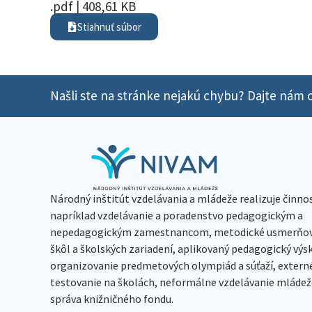
.pdf | 408,61 KB
Stiahnuť súbor
Našli ste na stránke nejakú chybu? Dajte nám o
Národný inštitút vzdelávania a mládeže realizuje činno
napríklad vzdelávanie a poradenstvo pedagogickým a
nepedagogickým zamestnancom, metodické usmerňov
škôl a školských zariadení, aplikovaný pedagogický vý
organizovanie predmetových olympiád a súťaží, extern
testovanie na školách, neformálne vzdelávanie mládeže
správa knižničného fondu.