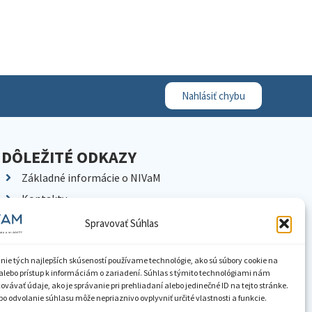
Nahlásiť chybu
DÔLEŽITÉ ODKAZY
Základné informácie o NIVaM
Kontakty
Kariéra
Spravovať Súhlas
Kde nás nájdete
Pracoviská NIVaM
nie tých najlepších skúseností používame technológie, ako sú súbory cookie na
alebo prístup k informáciám o zariadení. Súhlas s týmito technológiami nám
Dokumenty inštitúcie
vávať údaje, ako je správanie pri prehliadaní alebo jedinečné ID na tejto stránke.
o odvolanie súhlasu môže nepriaznivo ovplyvniť určité vlastnosti a funkcie.
Knižnica