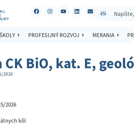
 ŠKOLY
PROFESIJNÝ ROZVOJ
MERANIA
PR
a CK BiO, kat. E, geol
25/2026
25/2026
tátnych kôl