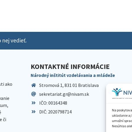
 nej vedieť.
KONTAKTNÉ INFORMÁCIE
Národný inštitút vzdelávania a mládeže
sti ako
Stromová 1, 831 01 Bratislava
sekretariat.gr@nivam.sk
anie
IČO: 00164348
skum,
Na poskytova
DIČ: 2020798714
é
ukladanie a/
 či
umožní spraco
Nesúhlas aleb