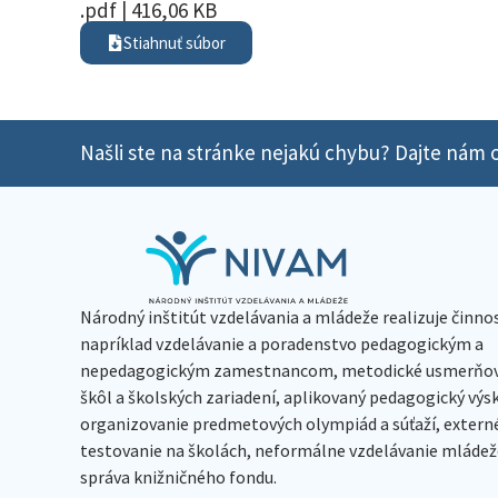
.pdf | 416,06 KB
Stiahnuť súbor
Našli ste na stránke nejakú chybu? Dajte nám o
Národný inštitút vzdelávania a mládeže realizuje činno
napríklad vzdelávanie a poradenstvo pedagogickým a
nepedagogickým zamestnancom, metodické usmerňov
škôl a školských zariadení, aplikovaný pedagogický vý
organizovanie predmetových olympiád a súťaží, extern
testovanie na školách, neformálne vzdelávanie mládeže
správa knižničného fondu.