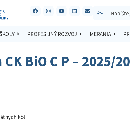
 ŠKOLY
PROFESIJNÝ ROZVOJ
MERANIA
PR
a CK BiO C P – 2025/2
tátnych kôl