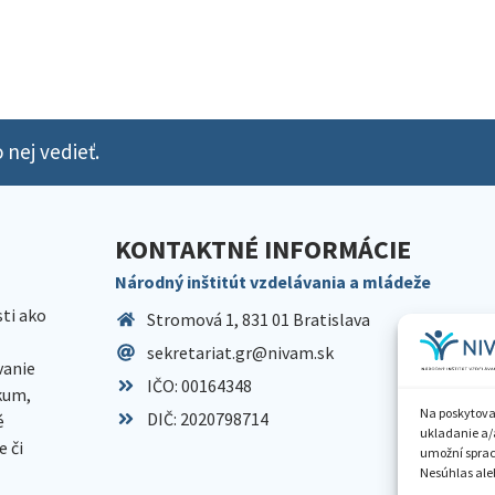
 nej vedieť.
KONTAKTNÉ INFORMÁCIE
Národný inštitút vzdelávania a mládeže
sti ako
Stromová 1, 831 01 Bratislava
sekretariat.gr@nivam.sk
anie
IČO: 00164348
skum,
Na poskytova
DIČ: 2020798714
é
ukladanie a/
 či
umožní spraco
Nesúhlas aleb