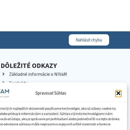
Nahlásiť chybu
DÔLEŽITÉ ODKAZY
Základné informácie o NIVaM
Kontakty
Kariéra
Spravovať Súhlas
Kde nás nájdete
Pracoviská NIVaM
nie tých najlepších skúseností používame technológie, ako sú súbory cookie na
alebo prístup k informáciám o zariadení. Súhlas s týmito technológiami nám
Dokumenty inštitúcie
vávať údaje, ako je správanie pri prehliadaní alebo jedinečné ID na tejto stránke.
o odvolanie súhlasu môže nepriaznivo ovplyvniť určité vlastnosti a funkcie.
Knižnica