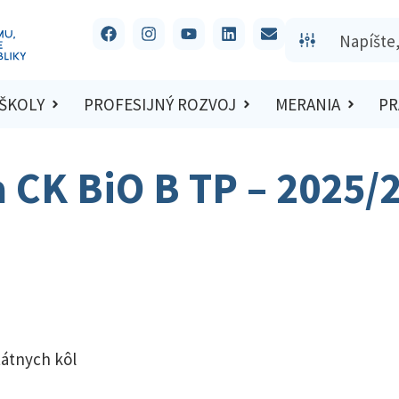
 ŠKOLY
PROFESIJNÝ ROZVOJ
MERANIA
PR
a CK BiO B TP – 2025/
tátnych kôl