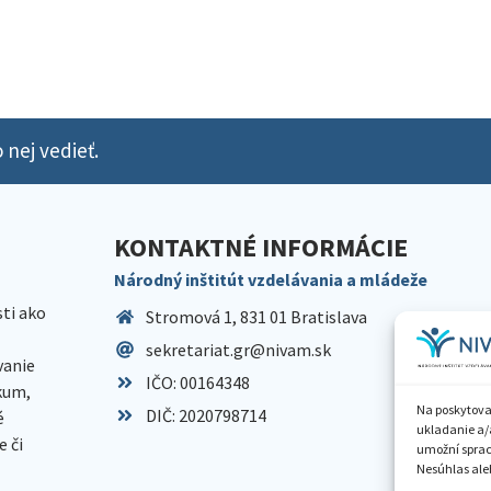
 nej vedieť.
KONTAKTNÉ INFORMÁCIE
Národný inštitút vzdelávania a mládeže
sti ako
Stromová 1, 831 01 Bratislava
sekretariat.gr@nivam.sk
anie
IČO: 00164348
skum,
Na poskytova
DIČ: 2020798714
é
ukladanie a/
 či
umožní spraco
Nesúhlas aleb