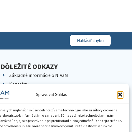
Nahlásiť chybu
DÔLEŽITÉ ODKAZY
Základné informácie o NIVaM
Kontakty
Kariéra
Spravovať Súhlas
Kde nás nájdete
Pracoviská NIVaM
nie tých najlepších skúseností používame technológie, ako sú súbory cookie na
alebo prístup k informáciám o zariadení. Súhlas s týmito technológiami nám
Dokumenty inštitúcie
vávať údaje, ako je správanie pri prehliadaní alebo jedinečné ID na tejto stránke.
o odvolanie súhlasu môže nepriaznivo ovplyvniť určité vlastnosti a funkcie.
Knižnica