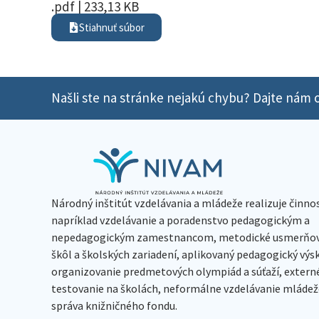
.pdf | 233,13 KB
Stiahnuť súbor
Našli ste na stránke nejakú chybu? Dajte nám o
Národný inštitút vzdelávania a mládeže realizuje činno
napríklad vzdelávanie a poradenstvo pedagogickým a
nepedagogickým zamestnancom, metodické usmerňov
škôl a školských zariadení, aplikovaný pedagogický vý
organizovanie predmetových olympiád a súťaží, extern
testovanie na školách, neformálne vzdelávanie mládeže
správa knižničného fondu.