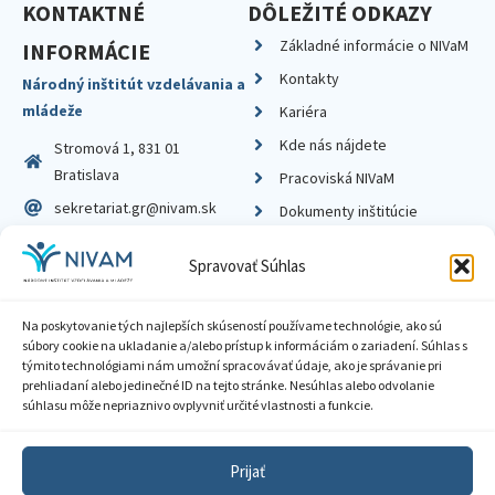
KONTAKTNÉ
DÔLEŽITÉ ODKAZY
Základné informácie o NIVaM
INFORMÁCIE
Kontakty
Národný inštitút vzdelávania a
mládeže
Kariéra
Kde nás nájdete
Stromová 1, 831 01
Bratislava
Pracoviská NIVaM
sekretariat.gr@nivam.sk
Dokumenty inštitúcie
IČO: 00164348
Knižnica
Spravovať Súhlas
DIČ: 2020798714
Na poskytovanie tých najlepších skúseností používame technológie, ako sú
súbory cookie na ukladanie a/alebo prístup k informáciám o zariadení. Súhlas s
týmito technológiami nám umožní spracovávať údaje, ako je správanie pri
prehliadaní alebo jedinečné ID na tejto stránke. Nesúhlas alebo odvolanie
Zásady ochrany súkromia
súhlasu môže nepriaznivo ovplyvniť určité vlastnosti a funkcie.
Vyhlásenie o prístupnosti
Prijať
Sprístupnenie informácií