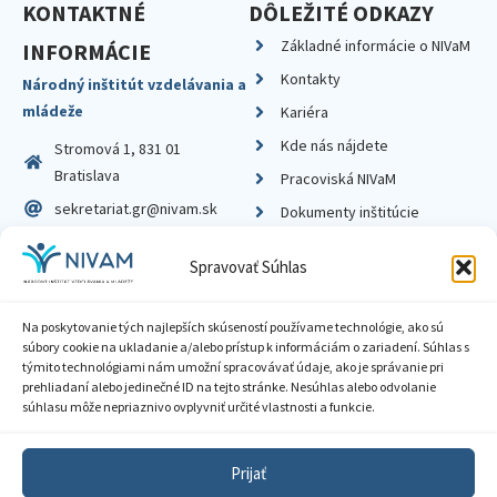
KONTAKTNÉ
DÔLEŽITÉ ODKAZY
Základné informácie o NIVaM
INFORMÁCIE
Kontakty
Národný inštitút vzdelávania a
mládeže
Kariéra
Kde nás nájdete
Stromová 1, 831 01
Bratislava
Pracoviská NIVaM
sekretariat.gr@nivam.sk
Dokumenty inštitúcie
IČO: 00164348
Knižnica
Spravovať Súhlas
DIČ: 2020798714
Na poskytovanie tých najlepších skúseností používame technológie, ako sú
súbory cookie na ukladanie a/alebo prístup k informáciám o zariadení. Súhlas s
týmito technológiami nám umožní spracovávať údaje, ako je správanie pri
prehliadaní alebo jedinečné ID na tejto stránke. Nesúhlas alebo odvolanie
Zásady ochrany súkromia
súhlasu môže nepriaznivo ovplyvniť určité vlastnosti a funkcie.
Vyhlásenie o prístupnosti
Prijať
Sprístupnenie informácií