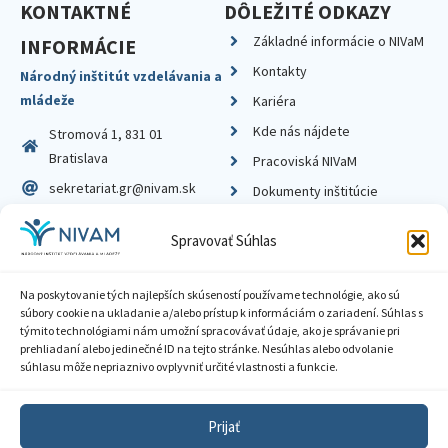
KONTAKTNÉ
DÔLEŽITÉ ODKAZY
Základné informácie o NIVaM
INFORMÁCIE
Kontakty
Národný inštitút vzdelávania a
mládeže
Kariéra
Kde nás nájdete
Stromová 1, 831 01
Bratislava
Pracoviská NIVaM
sekretariat.gr@nivam.sk
Dokumenty inštitúcie
IČO: 00164348
Knižnica
Spravovať Súhlas
DIČ: 2020798714
Na poskytovanie tých najlepších skúseností používame technológie, ako sú
súbory cookie na ukladanie a/alebo prístup k informáciám o zariadení. Súhlas s
týmito technológiami nám umožní spracovávať údaje, ako je správanie pri
prehliadaní alebo jedinečné ID na tejto stránke. Nesúhlas alebo odvolanie
Zásady ochrany súkromia
súhlasu môže nepriaznivo ovplyvniť určité vlastnosti a funkcie.
Vyhlásenie o prístupnosti
Prijať
Sprístupnenie informácií