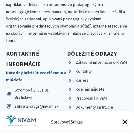
napríklad vzdelávanie a poradenstvo pedagogickým a
nepedagogickým zamestnancom, metodické usmerňovanie škôl a
školských zariadení, aplikovaný pedagogický výskum,
organizovanie predmetových olympiád a súťaží, externé testovanie
na školách, neformálne vzdelávanie mládeže či správa knižničného
fondu.
KONTAKTNÉ
DÔLEŽITÉ ODKAZY
Základné informácie o NIVaM
INFORMÁCIE
Kontakty
Národný inštitút vzdelávania a
mládeže
Kariéra
Kde nás nájdete
Stromová 1, 831 01
Bratislava
Pracoviská NIVaM
sekretariat.gr@nivam.sk
Dokumenty inštitúcie
IČO: 00164348
Knižnica
Spravovať Súhlas
DIČ: 2020798714