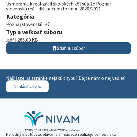
Usmerenie k realizácii školských kôl súťaže Poznaj
slovenskú reč – dištančnou formou 2020/2021
Kategória
Poznaj slovenskú reč
Typ a veľkosť súboru
.pdf | 286,00 KB
Stiahnuť súbor
Našli ste na stránke nejakú chybu? Dajte nám o nej vedieť.
Nahlásiť chybu
Národný inštitút vzdelávania a mládeže realizuje činnosti ako