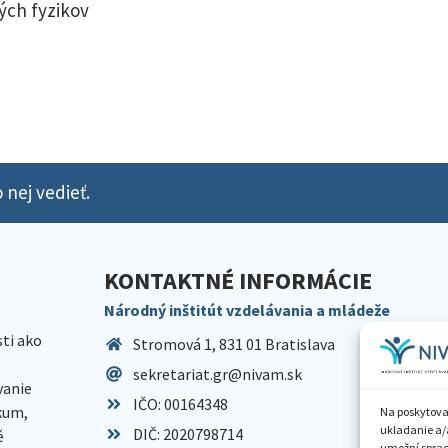
ých fyzikov
 nej vedieť.
KONTAKTNÉ INFORMÁCIE
Národný inštitút vzdelávania a mládeže
sti ako
Stromová 1, 831 01 Bratislava
sekretariat.gr@nivam.sk
anie
IČO: 00164348
skum,
Na poskytova
ukladanie a/
DIČ: 2020798714
é
umožní spraco