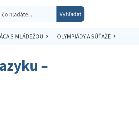
Vyhľadať
ÁCA S MLÁDEŽOU
OLYMPIÁDY A SÚŤAŽE
azyku –