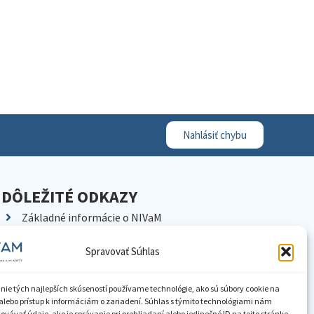
Nahlásiť chybu
DÔLEŽITÉ ODKAZY
Základné informácie o NIVaM
Kontakty
Spravovať Súhlas
Kariéra
Kde nás nájdete
nie tých najlepších skúseností používame technológie, ako sú súbory cookie na
Pracoviská NIVaM
alebo prístup k informáciám o zariadení. Súhlas s týmito technológiami nám
vávať údaje, ako je správanie pri prehliadaní alebo jedinečné ID na tejto stránke.