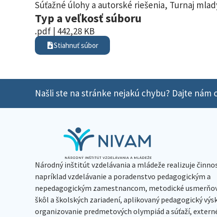
Súťažné úlohy a autorské riešenia
,
Turnaj mlad
Typ a veľkosť súboru
.pdf | 442,28 KB
Stiahnuť súbor
Našli ste na stránke nejakú chybu? Dajte nám o
Národný inštitút vzdelávania a mládeže realizuje činno
napríklad vzdelávanie a poradenstvo pedagogickým a
nepedagogickým zamestnancom, metodické usmerňov
škôl a školských zariadení, aplikovaný pedagogický vý
organizovanie predmetových olympiád a súťaží, extern